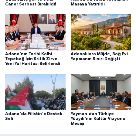
Caner Serbest Bırakıldı!
Masaya Yatırıldı
Adana'nın Tarihi Kalbi
Adanalılara Müjde, Bağ Evi
Tepebağ İçin Kritik Zirve:
Yapmanın Sınırı Değişti
Yeni Yol Haritası Belirlendi
Adana'da Filistin'e Destek
Yayman'dan Türkiye
Seli
Yüzyılı'nın Kültür Vizyonu
Mesajı