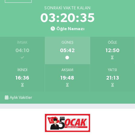
SONRAKI VAKTE KALAN
03:20:34
Öğle Namazı
İMSAK
GÜNEŞ
ÖĞLE
04:10
05:42
12:50
İKINDI
AKŞAM
YATSI
16:36
19:48
21:13
Aylık Vakitler