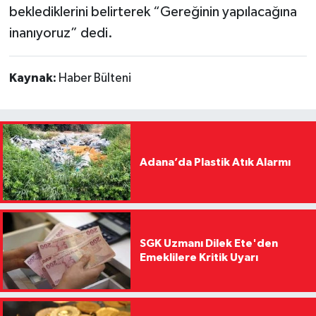
beklediklerini belirterek “Gereğinin yapılacağına
inanıyoruz” dedi.
Kaynak:
Haber Bülteni
Adana’da Plastik Atık Alarmı
SGK Uzmanı Dilek Ete'den
Emeklilere Kritik Uyarı