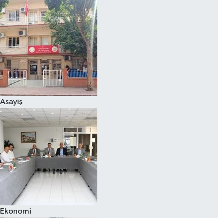
Magazin
Özel
Resmi İlanlar
Sağlık
Asayiş
Siyaset
Spor
Yaşam
Yerel Yönetimler
Ekonomi
Yurttan