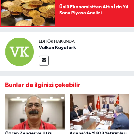
Ünlü Ekonomistten Altın İçin Yıl
Sonu Piyasa Analizi
EDITÖR HAKKINDA
Volkan Koyutürk
Bunlar da ilginizi çekebilir
Özcan Zenger ve Utku
Adana'da YİKOB Yatırımları