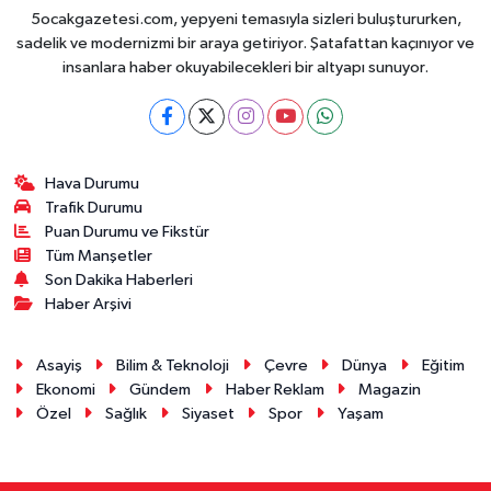
5ocakgazetesi.com, yepyeni temasıyla sizleri buluştururken,
sadelik ve modernizmi bir araya getiriyor. Şatafattan kaçınıyor ve
insanlara haber okuyabilecekleri bir altyapı sunuyor.
Hava Durumu
Trafik Durumu
Puan Durumu ve Fikstür
Tüm Manşetler
Son Dakika Haberleri
Haber Arşivi
Asayiş
Bilim & Teknoloji
Çevre
Dünya
Eğitim
Ekonomi
Gündem
Haber Reklam
Magazin
Özel
Sağlık
Siyaset
Spor
Yaşam