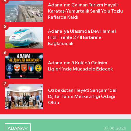
4
Adana'nın Çalınan Turizm Hayali:
Karataş-Yumurtalık Sahil Yolu Tozlu
Raflarda Kaldı
5
Adana'ya Ulaşımda Dev Hamle!
Hızlı Trenle 27 İl Birbirine
Bağlanacak
6
Adana'nın 5 Kulübü Gelişim
Ligleri'nde Mücadele Edecek
7
Özbekistan Heyeti Sarıçam'da!
Dijital Tarım Merkezi İlgi Odağı
Oldu
ADANA
07.08.2026