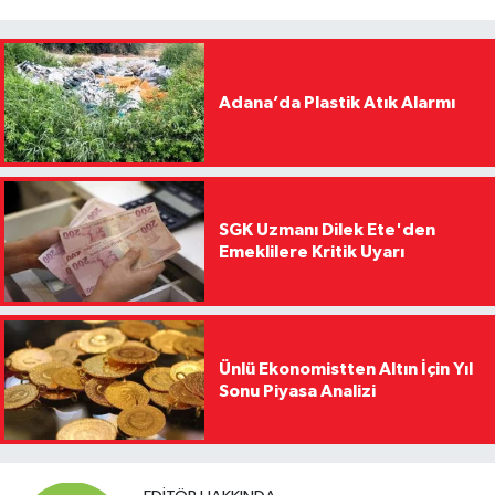
Adana’da Plastik Atık Alarmı
SGK Uzmanı Dilek Ete'den
Emeklilere Kritik Uyarı
Ünlü Ekonomistten Altın İçin Yıl
Sonu Piyasa Analizi