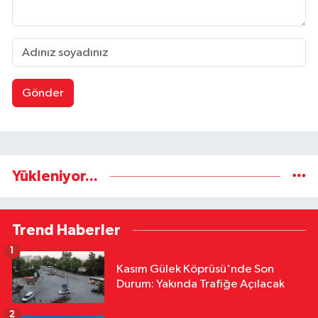
Gönder
Yükleniyor...
Trend Haberler
1
Kasım Gülek Köprüsü'nde Son
Durum: Yakında Trafiğe Açılacak
2