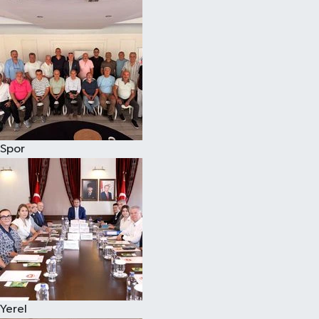
Magazin
Özel
Resmi İlanlar
Sağlık
Spor
Siyaset
Spor
Yaşam
Yerel Yönetimler
Yerel
Yurttan