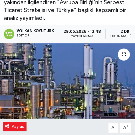
yakından ilgilendiren "Avrupa Birliği'nin Serbest
Ticaret Stratejisi ve Türkiye" başlıklı kapsamlı bir
analiz yayımladı.
VOLKAN KOYUTÜRK
29.05.2026 - 13:48
2 DK
EDITÖR
YAYINLANMA
OKUNMA SÜR
Paylaş
-
+
A
A