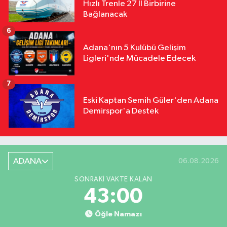
Hızlı Trenle 27 İl Birbirine
Bağlanacak
6
Adana'nın 5 Kulübü Gelişim
Ligleri'nde Mücadele Edecek
7
Eski Kaptan Semih Güler'den Adana
Demirspor'a Destek
ADANA
06.08.2026
SONRAKI VAKTE KALAN
42:59
Öğle Namazı