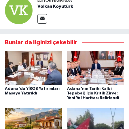
EDITÖR HAKKINDA
Volkan Koyutürk
Bunlar da ilginizi çekebilir
Adana'da YİKOB Yatırımları
Adana'nın Tarihi Kalbi
Masaya Yatırıldı
Tepebağ İçin Kritik Zirve:
Yeni Yol Haritası Belirlendi