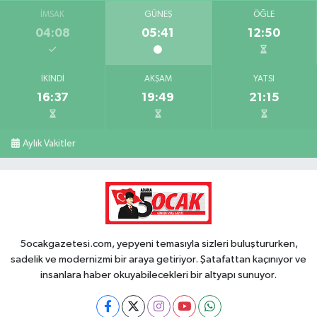
İMSAK
GÜNEŞ
ÖĞLE
04:08
05:41
12:50
İKINDI
AKŞAM
YATSI
16:37
19:49
21:15
Aylık Vakitler
5ocakgazetesi.com, yepyeni temasıyla sizleri buluştururken,
sadelik ve modernizmi bir araya getiriyor. Şatafattan kaçınıyor ve
insanlara haber okuyabilecekleri bir altyapı sunuyor.