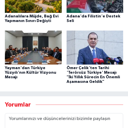
Adanalılara Müjde, Bağ Evi
Adana'da Filistin'e Destek
Yapmanın Sınırı Değişti
Seli
Yayman'dan Türkiye
Ömer Çelik'ten Tarihi
Yüzyılı'nın Kültür Vizyonu
'Terörsüz Türkiye' Mesajı
Mesajı
"İki Yıllık Sürecin En Önemli
Aşamasına Geldik"
Yorumlar