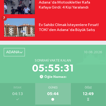
Adana'da Motosikletler Kafa
Kafaya Girdi: 4 Kişi Yaralandı
7
Ev Sahibi Olmak İsteyenlere Fırsat!
TOKİ'den Adana'da Büyük Satış
ADANA
10.08.2026
SONRAKI VAKTE KALAN
05:55:30
Öğle Namazı
İMSAK
GÜNEŞ
ÖĞLE
04:13
05:44
12:49