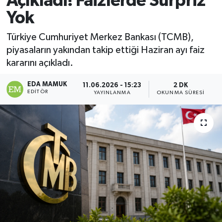
Açıkladı! Faizlerde Sürpriz
Yok
Magazin
Türkiye Cumhuriyet Merkez Bankası (TCMB),
Özel
piyasaların yakından takip ettiği Haziran ayı faiz
kararını açıkladı.
Resmi İlanlar
EDA MAMUK
11.06.2026 - 15:23
2 DK
EDITÖR
Sağlık
YAYINLANMA
OKUNMA SÜRESI
Siyaset
Spor
Yaşam
Yerel Yönetimler
Yurttan