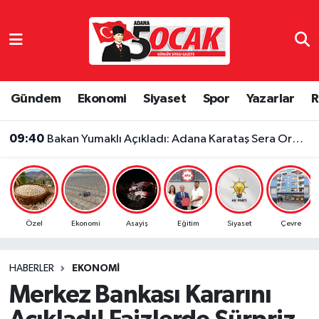
Asayiş
Adana Nöbetçi Eczaneler
Bilim & Teknoloji
Adana Hava Durumu
Gündem
Ekonomi
Siyaset
Spor
Yazarlar
R
Çevre
Adana Namaz Vakitleri
09:40
Bakan Yumaklı Açıkladı: Adana Karataş Sera Organize Tarım Bölgesi Yıllık 100 Bin Ton Üretim Yapacak
Dünya
Adana Trafik Yoğunluk Haritası
Eğitim
Süper Lig Puan Durumu ve Fikstür
Özel
Ekonomi
Asayiş
Eğitim
Siyaset
Çevre
Ekonomi
Tüm Manşetler
HABERLER
EKONOMI
Gündem
Son Dakika Haberleri
Merkez Bankası Kararını
Haber Reklam
Haber Arşivi