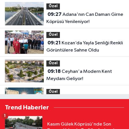
Yatırım
Özel
09:27
Adana'nın Can Damarı Girne
Köprüsü Yenileniyor!
Özel
09:21
Kozan’da Yayla Şenliği Renkli
Görüntülere Sahne Oldu
Özel
09:18
Ceyhan'a Modern Kent
Meydanı Geliyor!
Özel
09:08
Adana'da Termometreler
Trend Haberler
Zirve Yapacak! Meteoroloji'nden 5
Günlük Tahmin
1
Özel
Kasım Gülek Köprüsü'nde Son
08:58
Tufanbeyli ve Sarıçam’a