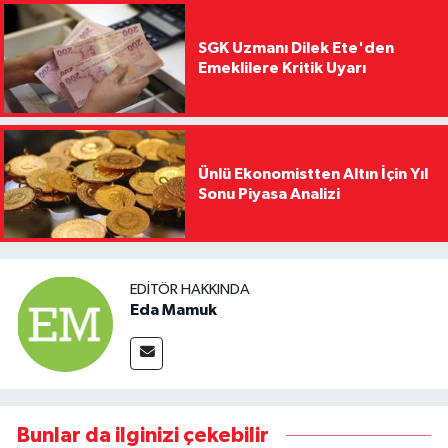
SGK Uzmanı Dilek Ete'den
Emeklilere Kritik Uyarı
Ünlü Ekonomistten Altın İçin Yıl
Sonu Piyasa Analizi
EDITÖR HAKKINDA
Eda Mamuk
Bunlar da ilginizi çekebilir