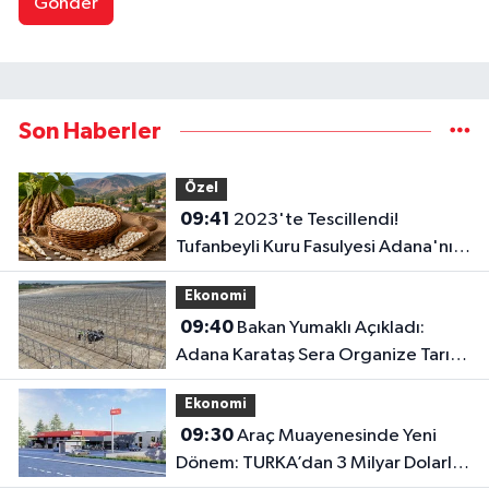
Gönder
Son Haberler
Özel
09:41
2023'te Tescillendi!
Tufanbeyli Kuru Fasulyesi Adana'nın
Gururu Oldu
Ekonomi
09:40
Bakan Yumaklı Açıkladı:
Adana Karataş Sera Organize Tarım
Bölgesi Yıllık 100 Bin Ton Üretim
Ekonomi
Yapacak
09:30
Araç Muayenesinde Yeni
Dönem: TURKA’dan 3 Milyar Dolarlık