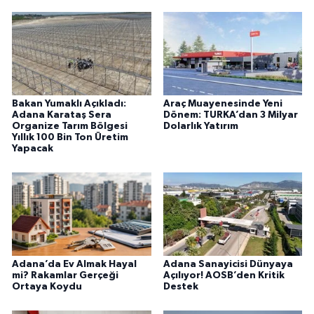
Bakan Yumaklı Açıkladı:
Araç Muayenesinde Yeni
Adana Karataş Sera
Dönem: TURKA’dan 3 Milyar
Organize Tarım Bölgesi
Dolarlık Yatırım
Yıllık 100 Bin Ton Üretim
Yapacak
Adana’da Ev Almak Hayal
Adana Sanayicisi Dünyaya
mi? Rakamlar Gerçeği
Açılıyor! AOSB’den Kritik
Ortaya Koydu
Destek