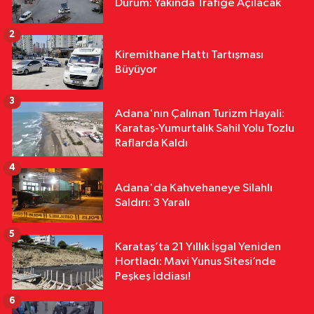
Durum: Yakında Trafiğe Açılacak
Milyonluk Yatırım! Gençlik Merkezi
ve Halı Sahalar Yapılıyor
2
Asayiş
Kiremithane Hattı Tartışması
00:15
Kozan’da Otobüs, Traktör ve
Büyüyor
Hafif Ticari Araç Çarpıştı: 2 Yaralı
3
Adana'nın Çalınan Turizm Hayali:
Özel
Karataş-Yumurtalık Sahil Yolu Tozlu
22:25
Yunusoğlu FK Şampiyon
Raflarda Kaldı
Oldu
4
Adana'da Kahvehaneye Silahlı
Saldırı: 3 Yaralı
5
Karataş’ta 21 Yıllık İşgal Yeniden
Hortladı: Mavi Yunus Sitesi’nde
Peşkeş İddiası!
6