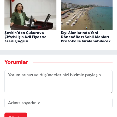
Şevkin’den Çukurova
Kıyı Alanlarında Yeni
Çiftçisi İçin Acil Fiyat ve
Dönem! Bazı Sahil Alanları
Kredi Çağrısı
Protokolle Kiralanabilecek
Yorumlar