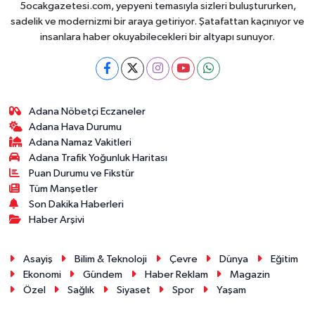
5ocakgazetesi.com, yepyeni temasıyla sizleri buluştururken,
sadelik ve modernizmi bir araya getiriyor. Şatafattan kaçınıyor ve
insanlara haber okuyabilecekleri bir altyapı sunuyor.
Adana Nöbetçi Eczaneler
Adana Hava Durumu
Adana Namaz Vakitleri
Adana Trafik Yoğunluk Haritası
Puan Durumu ve Fikstür
Tüm Manşetler
Son Dakika Haberleri
Haber Arşivi
Asayiş
Bilim & Teknoloji
Çevre
Dünya
Eğitim
Ekonomi
Gündem
Haber Reklam
Magazin
Özel
Sağlık
Siyaset
Spor
Yaşam