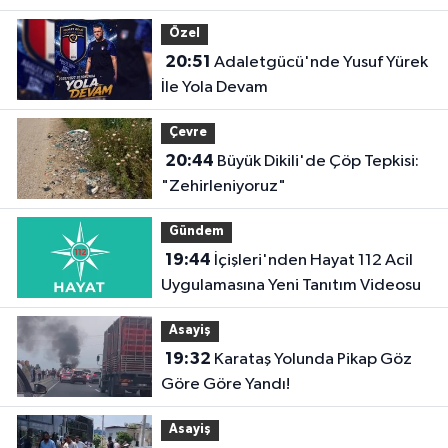
Özel
20:51
Adaletgücü'nde Yusuf Yürek
İle Yola Devam
Çevre
20:44
Büyük Dikili'de Çöp Tepkisi:
"Zehirleniyoruz"
Gündem
19:44
İçişleri'nden Hayat 112 Acil
Uygulamasına Yeni Tanıtım Videosu
Asayiş
19:32
Karataş Yolunda Pikap Göz
Göre Göre Yandı!
Asayiş