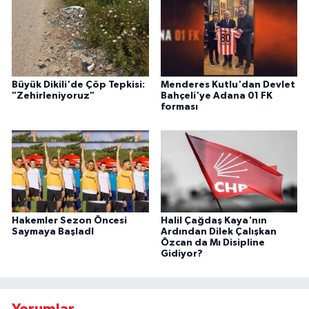
Büyük Dikili'de Çöp Tepkisi:
Menderes Kutlu'dan Devlet
"Zehirleniyoruz"
Bahçeli'ye Adana 01 FK
forması
Hakemler Sezon Öncesi
Halil Çağdaş Kaya'nın
Saymaya BaşladI
Ardından Dilek Çalışkan
Özcan da Mı Disipline
Gidiyor?