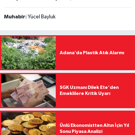
Muhabir:
Yücel Bayluk
Adana’da Plastik Atık Alarmı
SGK Uzmanı Dilek Ete'den
Emeklilere Kritik Uyarı
Ünlü Ekonomistten Altın İçin Yıl
Sonu Piyasa Analizi