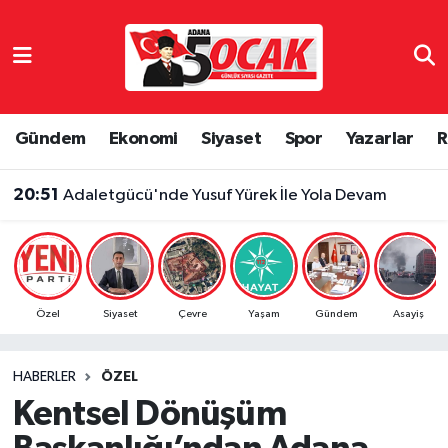
Asayiş
Adana Nöbetçi Eczaneler
Bilim & Teknoloji
Adana Hava Durumu
Gündem
Ekonomi
Siyaset
Spor
Yazarlar
R
Çevre
Adana Namaz Vakitleri
20:51
Adaletgücü'nde Yusuf Yürek İle Yola Devam
Dünya
Adana Trafik Yoğunluk Haritası
Eğitim
Süper Lig Puan Durumu ve Fikstür
Özel
Siyaset
Çevre
Yaşam
Gündem
Asayiş
Ekonomi
Tüm Manşetler
HABERLER
ÖZEL
Gündem
Son Dakika Haberleri
Kentsel Dönüşüm
Haber Reklam
Haber Arşivi