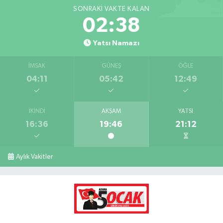
SONRAKI VAKTE KALAN
02:37
Yatsı Namazı
İMSAK
GÜNEŞ
ÖĞLE
04:11
05:42
12:49
İKINDI
AKŞAM
YATSI
16:36
19:46
21:12
Aylık Vakitler