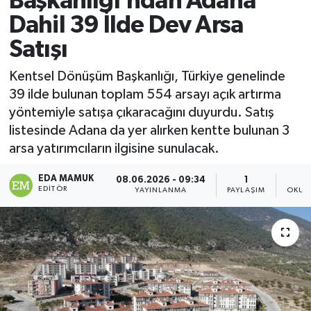
Başkanlığı’ndan Adana
Dahil 39 İlde Dev Arsa
Magazin
Satışı
Özel
Kentsel Dönüşüm Başkanlığı, Türkiye genelinde
39 ilde bulunan toplam 554 arsayı açık artırma
Resmi İlanlar
yöntemiyle satışa çıkaracağını duyurdu. Satış
listesinde Adana da yer alırken kentte bulunan 3
Sağlık
arsa yatırımcıların ilgisine sunulacak.
Siyaset
EDA MAMUK
08.06.2026 - 09:34
1
EDITÖR
YAYINLANMA
PAYLAŞIM
OKUN
Spor
Yaşam
Yerel Yönetimler
Yurttan