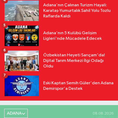
4
Saygı Olsun"
Adana'nın Çalınan Turizm Hayali:
Karataş-Yumurtalık Sahil Yolu Tozlu
Raflarda Kaldı
5
Adana'nın 5 Kulübü Gelişim
Ligleri'nde Mücadele Edecek
6
Özbekistan Heyeti Sarıçam'da!
Dijital Tarım Merkezi İlgi Odağı
Oldu
7
Eski Kaptan Semih Güler'den Adana
Demirspor'a Destek
ADANA
08.08.2026