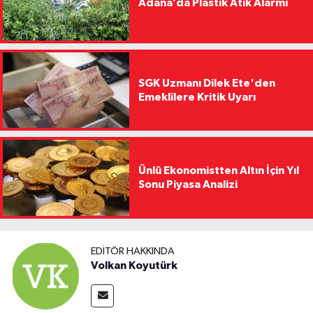
Adana’da Plastik Atık Alarmı
SGK Uzmanı Dilek Ete'den
Emeklilere Kritik Uyarı
Ünlü Ekonomistten Altın İçin Yıl
Sonu Piyasa Analizi
EDITÖR HAKKINDA
Volkan Koyutürk