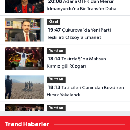
20:08
Adana 01 FK’dan Mersin
İdmanyurdu’na Bir Transfer Daha!
Özel
19:47
Çukurova'da Yeni Parti
Teşkilatı Özsoy'a Emanet
Yurttan
18:14
Tekirdağ'da Mahsun
Kırmızıgül Rüzgarı
Yurttan
18:13
Tatilcileri Canından Bezdiren
Hırsız Yakalandı
Yurttan
18:12
Bakan Şimşek, Gercüş'te
Trend Haberler
Toplu Açılış Törenine Katıldı