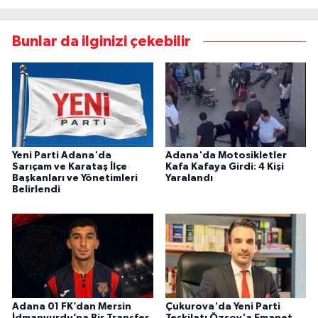
Bunlar da ilginizi çekebilir
Yeni Parti Adana'da
Adana'da Motosikletler
Sarıçam ve Karataş İlçe
Kafa Kafaya Girdi: 4 Kişi
Başkanları ve Yönetimleri
Yaralandı
Belirlendi
Adana 01 FK’dan Mersin
Çukurova'da Yeni Parti
İdmanyurdu’na Bir Transfer
Teşkilatı Özsoy'a Emanet