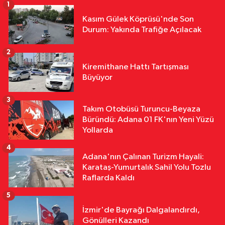
1
Yurttan
Kasım Gülek Köprüsü'nde Son
18:12
Sivas'ta Buğday Tarlasında
Durum: Yakında Trafiğe Açılacak
Yangın: 20 Dönüm Alan Küle Döndü
2
Yurttan
Kiremithane Hattı Tartışması
18:11
Çalıntı Araçla 10 Kilometre
Büyüyor
Kaçtı, 380 Bin TL Ceza Yedi
3
Takım Otobüsü Turuncu-Beyaza
Yurttan
Büründü: Adana 01 FK'nın Yeni Yüzü
18:10
Kar Maskeleriyle Araç Soyan
Yollarda
5 Şüpheli Yakalandı
4
Adana'nın Çalınan Turizm Hayali:
Karataş-Yumurtalık Sahil Yolu Tozlu
Raflarda Kaldı
5
İzmir'de Bayrağı Dalgalandırdı,
Gönülleri Kazandı