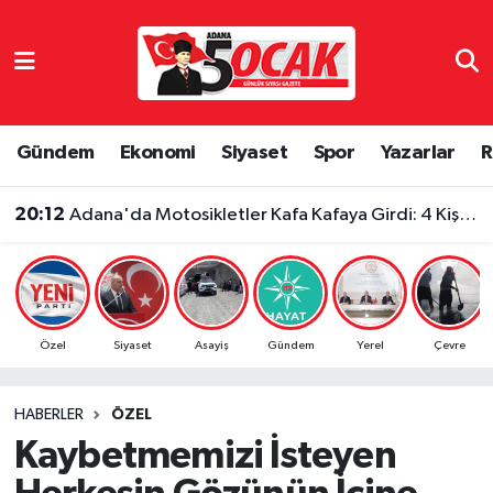
Asayiş
Adana Nöbetçi Eczaneler
Bilim & Teknoloji
Adana Hava Durumu
Gündem
Ekonomi
Siyaset
Spor
Yazarlar
R
Çevre
Adana Namaz Vakitleri
20:12
Adana'da Motosikletler Kafa Kafaya Girdi: 4 Kişi Yaralandı
Dünya
Adana Trafik Yoğunluk Haritası
Eğitim
Süper Lig Puan Durumu ve Fikstür
Özel
Siyaset
Asayiş
Gündem
Yerel
Çevre
Ekonomi
Tüm Manşetler
HABERLER
ÖZEL
Gündem
Son Dakika Haberleri
Kaybetmemizi İsteyen
Haber Reklam
Haber Arşivi