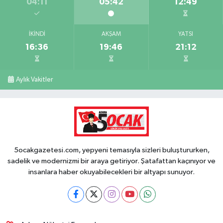
04:11
05:42
12:49
İKINDI
AKŞAM
YATSI
16:36
19:46
21:12
Aylık Vakitler
5ocakgazetesi.com, yepyeni temasıyla sizleri buluştururken,
sadelik ve modernizmi bir araya getiriyor. Şatafattan kaçınıyor ve
insanlara haber okuyabilecekleri bir altyapı sunuyor.