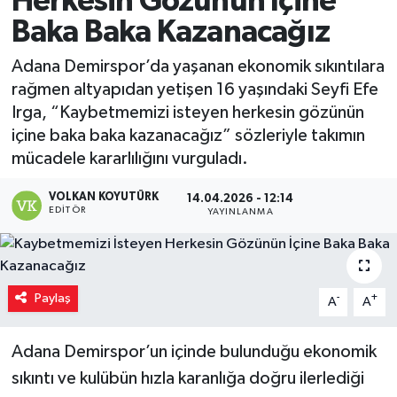
Herkesin Gözünün İçine
Baka Baka Kazanacağız
Magazin
Adana Demirspor’da yaşanan ekonomik sıkıntılara
Özel
rağmen altyapıdan yetişen 16 yaşındaki Seyfi Efe
Irga, “Kaybetmemizi isteyen herkesin gözünün
Resmi İlanlar
içine baka baka kazanacağız” sözleriyle takımın
mücadele kararlılığını vurguladı.
Sağlık
VOLKAN KOYUTÜRK
14.04.2026 - 12:14
Siyaset
EDITÖR
YAYINLANMA
Spor
Paylaş
-
+
Yaşam
A
A
Yerel Yönetimler
Adana Demirspor’un içinde bulunduğu ekonomik
sıkıntı ve kulübün hızla karanlığa doğru ilerlediği
Yurttan