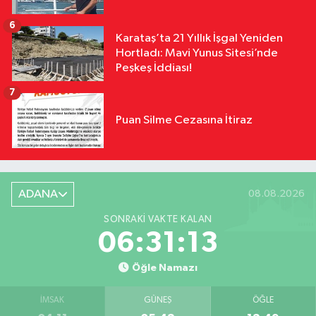
6
Karataş’ta 21 Yıllık İşgal Yeniden
Hortladı: Mavi Yunus Sitesi’nde
Peşkeş İddiası!
7
Puan Silme Cezasına İtiraz
ADANA
08.08.2026
SONRAKI VAKTE KALAN
06:31:12
Öğle Namazı
İMSAK
GÜNEŞ
ÖĞLE