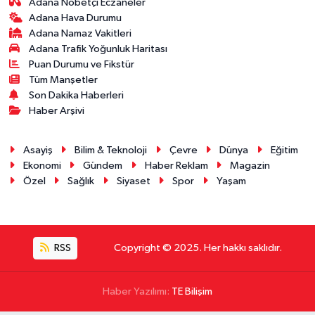
Adana Nöbetçi Eczaneler
Adana Hava Durumu
Adana Namaz Vakitleri
Adana Trafik Yoğunluk Haritası
Puan Durumu ve Fikstür
Tüm Manşetler
Son Dakika Haberleri
Haber Arşivi
Asayiş
Bilim & Teknoloji
Çevre
Dünya
Eğitim
Ekonomi
Gündem
Haber Reklam
Magazin
Özel
Sağlık
Siyaset
Spor
Yaşam
RSS
Copyright © 2025. Her hakkı saklıdır.
Haber Yazılımı:
TE Bilişim