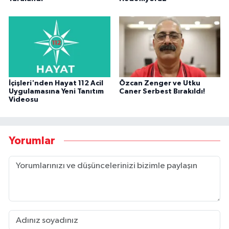
İçişleri'nden Hayat 112 Acil
Özcan Zenger ve Utku
Uygulamasına Yeni Tanıtım
Caner Serbest Bırakıldı!
Videosu
Yorumlar