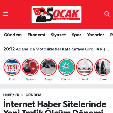
Asayiş
Adana Nöbetçi Eczaneler
Bilim & Teknoloji
Adana Hava Durumu
Gündem
Ekonomi
Siyaset
Spor
Yazarlar
R
Çevre
Adana Namaz Vakitleri
20:12
Adana'da Motosikletler Kafa Kafaya Girdi: 4 Kişi Yaralandı
Dünya
Adana Trafik Yoğunluk Haritası
Eğitim
Süper Lig Puan Durumu ve Fikstür
Özel
Siyaset
Asayiş
Gündem
Yerel
Çevre
Ekonomi
Tüm Manşetler
HABERLER
GÜNDEM
Gündem
Son Dakika Haberleri
İnternet Haber Sitelerinde
Haber Reklam
Haber Arşivi