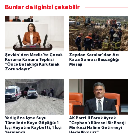
Bunlar da ilginizi çekebilir
Şevkin'den Meclis'te Çocuk
Zeydan Karalar'dan Acı
Koruma Kanunu Tepkisi
Kaza Sonrası Başsağlığı
"Önce Bataklığı Kurutmak
Mesajı
Zorundayız"
Yedigöze İçme Suyu
AK Parti'li Faruk Aytek
Tünelinde Kaya Göçüğü: 1
"Ceyhan'ı Küresel Bir Enerji
İşçi Hayatını Kaybetti, 1 İşçi
Merkezi Haline Getirmeyi
Yaralandı
Hedefliyoruz"