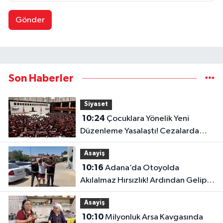
Gönder
Son Haberler
Siyaset
10:24
Çocuklara Yönelik Yeni
Düzenleme Yasalaştı! Cezalarda
Önemli Değişiklik
Asayiş
10:16
Adana’da Otoyolda
Akılalmaz Hırsızlık! Ardından Gelip
“Hırsız Çok” Dedi
Asayiş
10:10
Milyonluk Arsa Kavgasında