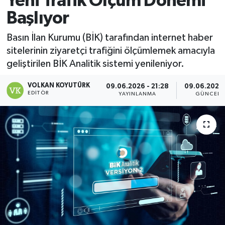
Yeni Trafik Ölçüm Dönemi
Başlıyor
Magazin
Basın İlan Kurumu (BİK) tarafından internet haber
Özel
sitelerinin ziyaretçi trafiğini ölçümlemek amacıyla
geliştirilen BİK Analitik sistemi yenileniyor.
Resmi İlanlar
VOLKAN KOYUTÜRK
09.06.2026 - 21:28
09.06.2026 
EDITÖR
Sağlık
YAYINLANMA
GÜNCELL
Siyaset
Spor
Yaşam
Yerel Yönetimler
Yurttan