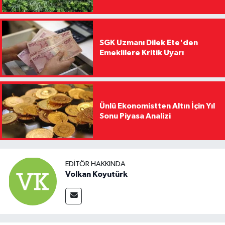
SGK Uzmanı Dilek Ete'den
Emeklilere Kritik Uyarı
Ünlü Ekonomistten Altın İçin Yıl
Sonu Piyasa Analizi
EDITÖR HAKKINDA
Volkan Koyutürk