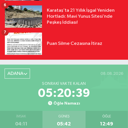
6
Karataş’ta 21 Yıllık İşgal Yeniden
Hortladı: Mavi Yunus Sitesi’nde
Peşkeş İddiası!
7
Puan Silme Cezasına İtiraz
ADANA
08.08.2026
SONRAKI VAKTE KALAN
05:20:38
Öğle Namazı
İMSAK
GÜNEŞ
ÖĞLE
04:11
05:42
12:49