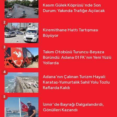
Özel
Kasım Gülek Köprüsü'nde Son
07:00
Türkiye, Küresel İklim
Durum: Yakında Trafiğe Açılacak
Zirvesine Hazırlanıyor: COP31 İçi
Kritik Adım Atıldı
2
Özel
Kiremithane Hattı Tartışması
20:16
Yeni Parti Adana'da Sarıçam
Büyüyor
ve Karataş İlçe Başkanları ve
Yönetimleri Belirlendi
3
Takım Otobüsü Turuncu-Beyaza
Asayiş
Büründü: Adana 01 FK'nın Yeni Yüzü
20:12
Adana'da Motosikletler Kafa
Yollarda
Kafaya Girdi: 4 Kişi Yaralandı
4
Adana'nın Çalınan Turizm Hayali:
Karataş-Yumurtalık Sahil Yolu Tozlu
Raflarda Kaldı
5
İzmir'de Bayrağı Dalgalandırdı,
Gönülleri Kazandı