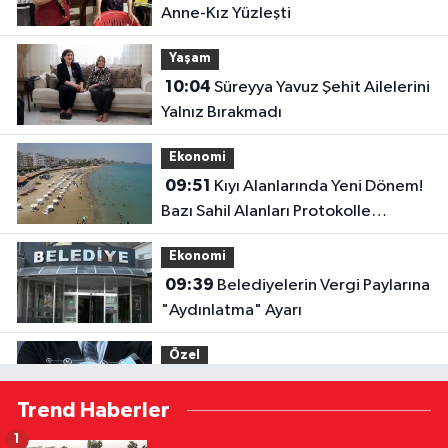
Anne-Kız Yüzleşti
Yaşam
10:04
Süreyya Yavuz Şehit Ailelerini
Yalnız Bırakmadı
Ekonomi
09:51
Kıyı Alanlarında Yeni Dönem!
Bazı Sahil Alanları Protokolle
Kiralanabilecek
Ekonomi
09:39
Belediyelerin Vergi Paylarına
"Aydınlatma" Ayarı
Özel
07:30
Milyarlık Yatırımlarda Yeni
Trend Haberler
Dönem! Devlet Desteğinin Şartları
Değişti
1