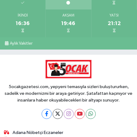
İKINDI
AKŞAM
YATSI
16:36
19:46
21:12
Aylık Vakitler
5ocakgazetesi.com, yepyeni temasıyla sizleri buluştururken,
sadelik ve modernizmi bir araya getiriyor. Şatafattan kaçınıyor ve
insanlara haber okuyabilecekleri bir altyapı sunuyor.
Adana Nöbetçi Eczaneler