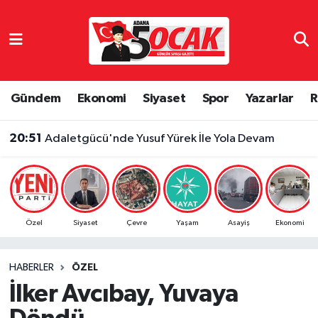
Asayiş
Adana Nöbetçi Eczaneler
Bilim & Teknoloji
Adana Hava Durumu
Gündem
Ekonomi
Siyaset
Spor
Yazarlar
R
Çevre
Adana Namaz Vakitleri
20:51
Adaletgücü'nde Yusuf Yürek İle Yola Devam
Dünya
Adana Trafik Yoğunluk Haritası
Eğitim
Süper Lig Puan Durumu ve Fikstür
Özel
Siyaset
Çevre
Yaşam
Asayiş
Ekonomi
Ekonomi
Tüm Manşetler
HABERLER
ÖZEL
Gündem
Son Dakika Haberleri
İlker Avcıbay, Yuvaya
Haber Reklam
Haber Arşivi