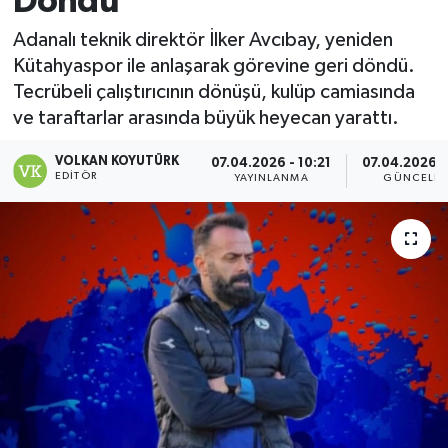
Döndü
Magazin
Adanalı teknik direktör İlker Avcıbay, yeniden
Kütahyaspor ile anlaşarak görevine geri döndü.
Özel
Tecrübeli çalıştırıcının dönüşü, kulüp camiasında
ve taraftarlar arasında büyük heyecan yarattı.
Resmi İlanlar
VOLKAN KOYUTÜRK
07.04.2026 - 10:21
07.04.2026 -
EDITÖR
YAYINLANMA
GÜNCELLE
Sağlık
Siyaset
Spor
Yaşam
Yerel Yönetimler
Yurttan