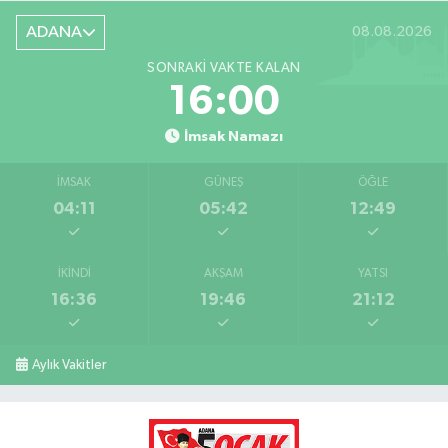
ADANA
08.08.2026
SONRAKI VAKTE KALAN
15:59
İmsak Namazı
İMSAK
GÜNEŞ
ÖĞLE
04:11
05:42
12:49
İKINDI
AKŞAM
YATSI
16:36
19:46
21:12
Aylık Vakitler