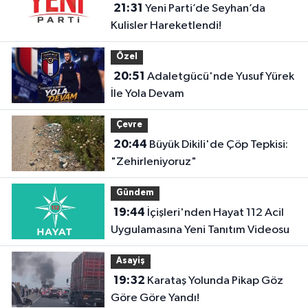
21:31
Yeni Parti’de Seyhan’da
Kulisler Hareketlendi!
Özel
20:51
Adaletgücü'nde Yusuf Yürek
İle Yola Devam
Çevre
20:44
Büyük Dikili'de Çöp Tepkisi:
"Zehirleniyoruz"
Gündem
19:44
İçişleri'nden Hayat 112 Acil
Uygulamasına Yeni Tanıtım Videosu
Asayiş
19:32
Karataş Yolunda Pikap Göz
Göre Göre Yandı!