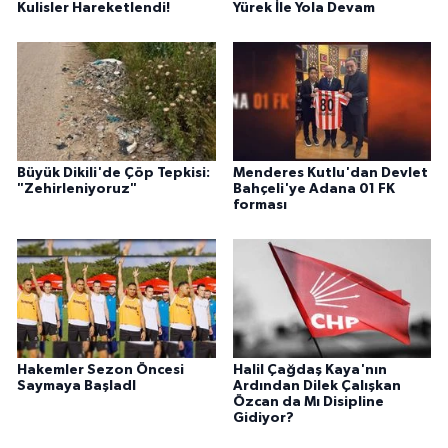
Kulisler Hareketlendi!
Yürek İle Yola Devam
Büyük Dikili'de Çöp Tepkisi:
Menderes Kutlu'dan Devlet
"Zehirleniyoruz"
Bahçeli'ye Adana 01 FK
forması
Hakemler Sezon Öncesi
Halil Çağdaş Kaya'nın
Saymaya BaşladI
Ardından Dilek Çalışkan
Özcan da Mı Disipline
Gidiyor?