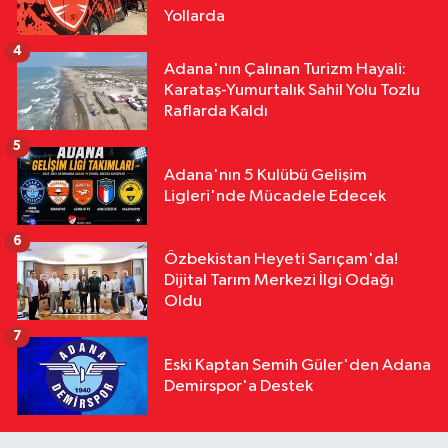
16:22
TFFHGD'den Yeni Sezon
Yollarda
Çağrısı "Sahada Adalet, Tribünde
4
Saygı Olsun"
Adana'nın Çalınan Turizm Hayali:
Karataş-Yumurtalık Sahil Yolu Tozlu
Raflarda Kaldı
5
Adana'nın 5 Kulübü Gelişim
Ligleri'nde Mücadele Edecek
6
Özbekistan Heyeti Sarıçam'da!
Dijital Tarım Merkezi İlgi Odağı
Oldu
7
Eski Kaptan Semih Güler'den Adana
Demirspor'a Destek