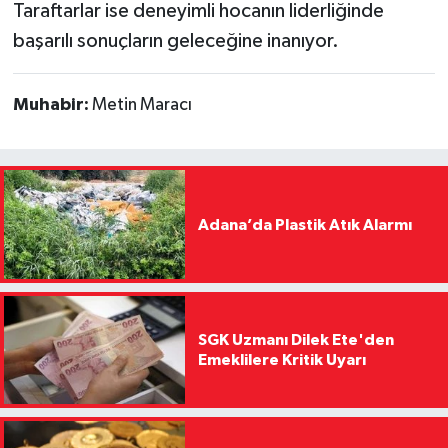
Taraftarlar ise deneyimli hocanın liderliğinde
başarılı sonuçların geleceğine inanıyor.
Muhabir:
Metin Maracı
Adana’da Plastik Atık Alarmı
SGK Uzmanı Dilek Ete'den
Emeklilere Kritik Uyarı