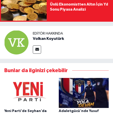
Ünlü Ekonomistten Altın İçin Yıl
Sonu Piyasa Analizi
EDITÖR HAKKINDA
Volkan Koyutürk
Bunlar da ilginizi çekebilir
Yeni Parti’de Seyhan’da
Adaletgücü'nde Yusuf