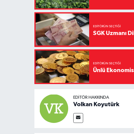
EDITÖRÜN SEÇTIĞI
SGK Uzmanı Dil
EDITÖRÜN SEÇTIĞI
Ünlü Ekonomistt
EDITÖR HAKKINDA
Volkan Koyutürk