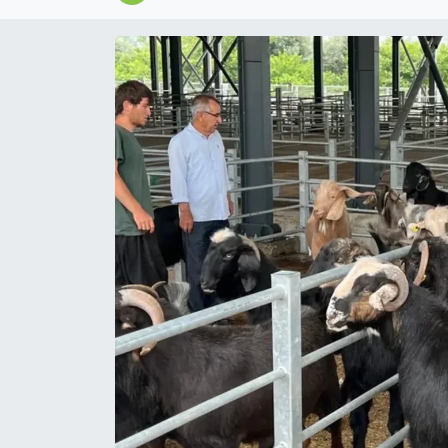
Magazin
Özel
Resmi İlanlar
Sağlık
Siyaset
Spor
Yaşam
Yerel Yönetimler
Yurttan