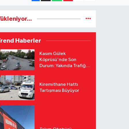
ükleniyor...
Trend Haberler
Kasım Gülek
Köprüsü'nde Son
Durum: Yakında Trafiğe
Açılacak
Kiremithane Hattı
Tartışması Büyüyor