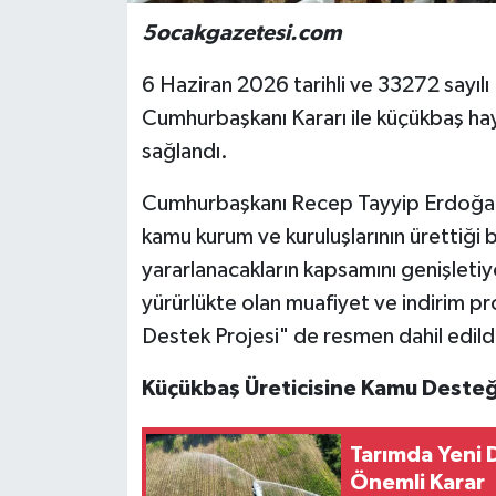
5ocakgazetesi.com
6 Haziran 2026 tarihli ve 33272 sayıl
Cumhurbaşkanı Kararı ile küçükbaş hayv
sağlandı.
Cumhurbaşkanı Recep Tayyip Erdoğan’
kamu kurum ve kuruluşlarının ürettiği 
yararlanacakların kapsamını genişletiyo
yürürlükte olan muafiyet ve indirim p
Destek Projesi" de resmen dahil edild
Küçükbaş Üreticisine Kamu Desteğ
Tarımda Yeni D
Önemli Karar