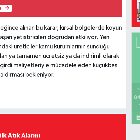
e
reğince alınan bu karar, kırsal bölgelerde koyun
aşan yetiştiricileri doğrudan etkiliyor. Yeni
aki üreticiler kamu kurumlarının sunduğu
rdan ya tamamen ücretsiz ya da indirimli olarak
e girdi maliyetleriyle mücadele eden küçükbaş
 aldırması bekleniyor.
İM
04
ik Atık Alarmı