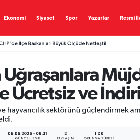
Ekonomi
Siyaset
Spor
Yazarlar
Resmi İl
CHP'de İlçe Başkanları Büyük Ölçüde Netleşti!
İlhan Aydoğdu'nun Yeni Durağı Mardin 1969 SK Oldu...
a Uğraşanlara Müj
e Ücretsiz ve İndi
ve hayvancılık sektörünü güçlendirmek am
ldi.
06.06.2026 - 09:31
2
1 DK
GÜNCELLEME
PAYLAŞIM
OKUNMA SÜRESI