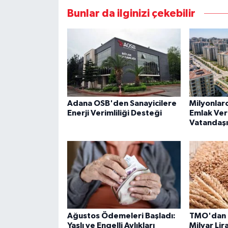
Bunlar da ilginizi çekebilir
Adana OSB'den Sanayicilere
Milyonlarc
Enerji Verimliliği Desteği
Emlak Ver
Vatandaşı
Ağustos Ödemeleri Başladı:
TMO'dan Ü
Yaşlı ve Engelli Aylıkları
Milyar Lir