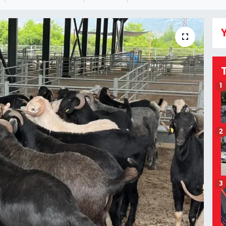
Y
1
2
3