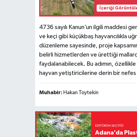
İçeriği Görüntül
4736 sayılı Kanun’un ilgili maddesi ge
ve keçi gibi küçükbaş hayvancılıkla uğr
düzenleme sayesinde, proje kapsamınd
belirli hizmetlerden ve ürettiği malla
faydalanabilecek. Bu adımın, özellikl
hayvan yetiştiricilerine derin bir nefes
Muhabir:
Hakan Toytekin
EDITÖRÜN SEÇTIĞI
Adana’da Plast