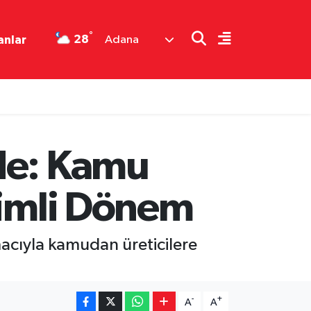
°
28
anlar
Adana
de: Kamu
rimli Dönem
acıyla kamudan üreticilere
-
+
A
A