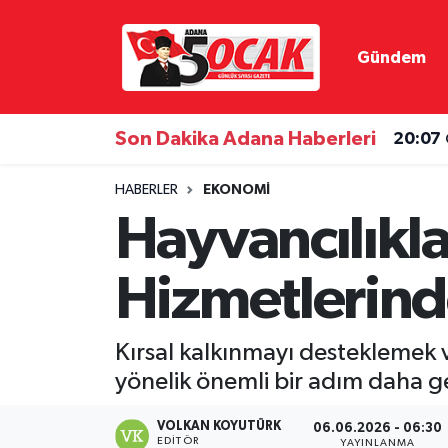
Gündem
Asayiş
Hava Durumu
Bilim & Teknoloji
Trafik Durumu
20:07
Son Dakika Adana Haberleri
19:33
Çevre
Süper Lig Puan Durumu ve Fikstür
HABERLER
EKONOMI
Hayvancılıkl
Dünya
Tüm Manşetler
Hizmetlerind
Eğitim
Son Dakika Haberleri
Ekonomi
Haber Arşivi
Kırsal kalkınmayı desteklemek 
yönelik önemli bir adım daha ge
Gündem
VOLKAN KOYUTÜRK
06.06.2026 - 06:30
Haber Reklam
EDITÖR
YAYINLANMA