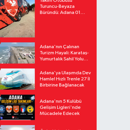
Takım Otobüsü
Turuncu-Beyaza
Büründü: Adana 01
FK'nın Yeni Yüzü
Yollarda
Adana'nın Çalınan
Turizm Hayali: Karataş-
Yumurtalık Sahil Yolu
Tozlu Raflarda Kaldı
Adana'ya Ulaşımda Dev
Hamle! Hızlı Trenle 27 İl
Birbirine Bağlanacak
Adana'nın 5 Kulübü
Gelişim Ligleri'nde
Mücadele Edecek