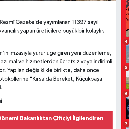
ı Resmî Gazete’de yayımlanan 11397 sayılı
ancılık yapan üreticilere büyük bir kolaylık
4
ın imzasıyla yürürlüğe giren yeni düzenleme,
bazı mal ve hizmetlerden ücretsiz veya indirimli
5
r. Yapılan değişiklikle birlikte, daha önce
rotokollerine "Kırsalda Bereket, Küçükbaşa
i.
6
i
önem! Bakanlıktan Çiftçiyi İlgilendiren
7