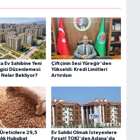
a Ev Sahibine Yeni
Çiftçinin Sesi Yüreğir'den
gisi Düzenlemesi:
Yükseldi: Kredi Limitleri
 Neler Bekliyor?
Artırılsın
reticilere 29,5
Ev Sahibi Olmak İsteyenlere
alık Hububat
Fırsat! TOKİ'den Adana'da