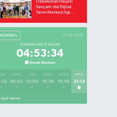
Özbekistan Heyeti
Sarıçam'da! Dijital
Tarım Merkezi İlgi
Odağı Oldu
ADANA
07.08.2026
SONRAKI VAKTE KALAN
04:53:33
İmsak Namazı
SAK
GÜNEŞ
ÖĞLE
İKINDI
AKŞAM
YATSI
:10
05:42
12:50
16:36
19:48
21:13
Aylık Vakitler