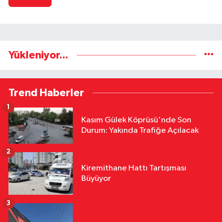
Yükleniyor...
Trend Haberler
1
Kasım Gülek Köprüsü'nde Son
Durum: Yakında Trafiğe Açılacak
2
Kiremithane Hattı Tartışması
Büyüyor
3