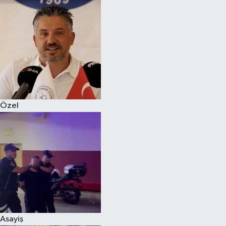
Magazin
Özel
Resmi İlanlar
Sağlık
Özel
Siyaset
Spor
Yaşam
Yerel Yönetimler
Asayiş
Yurttan