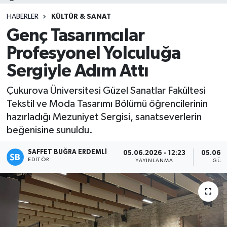
HABERLER
KÜLTÜR & SANAT
Genç Tasarımcılar
Profesyonel Yolculuğa
Sergiyle Adım Attı
Çukurova Üniversitesi Güzel Sanatlar Fakültesi
Tekstil ve Moda Tasarımı Bölümü öğrencilerinin
hazırladığı Mezuniyet Sergisi, sanatseverlerin
beğenisine sunuldu.
SAFFET BUĞRA ERDEMLI
05.06.2026 - 12:23
05.06.2
EDITÖR
YAYINLANMA
GÜN