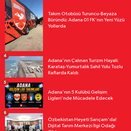
Takım Otobüsü Turuncu-Beyaza
Büründü: Adana 01 FK'nın Yeni Yüzü
Yollarda
4
Adana'nın Çalınan Turizm Hayali:
Karataş-Yumurtalık Sahil Yolu Tozlu
Raflarda Kaldı
5
Adana'nın 5 Kulübü Gelişim
Ligleri'nde Mücadele Edecek
6
Özbekistan Heyeti Sarıçam'da!
Dijital Tarım Merkezi İlgi Odağı