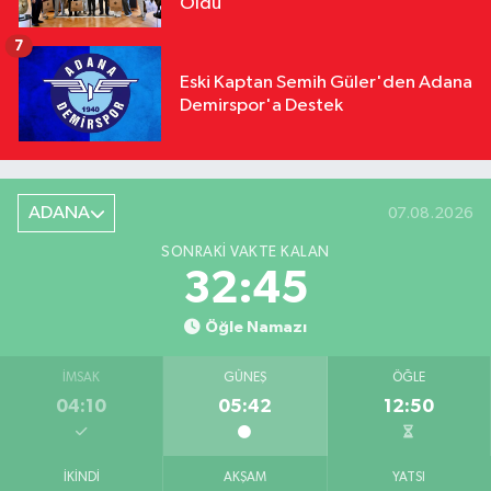
Oldu
7
Eski Kaptan Semih Güler'den Adana
Demirspor'a Destek
ADANA
07.08.2026
SONRAKI VAKTE KALAN
32:44
Öğle Namazı
İMSAK
GÜNEŞ
ÖĞLE
04:10
05:42
12:50
İKINDI
AKŞAM
YATSI