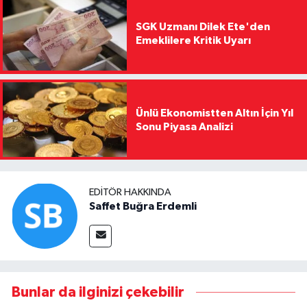
SGK Uzmanı Dilek Ete'den
Emeklilere Kritik Uyarı
Ünlü Ekonomistten Altın İçin Yıl
Sonu Piyasa Analizi
EDITÖR HAKKINDA
Saffet Buğra Erdemli
Bunlar da ilginizi çekebilir