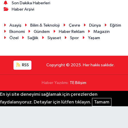
Son Dakika Haberleri
Haber Arşivi
Asayiş
Bilim & Teknoloji
Çevre
Dünya
Eğitim
Ekonomi
Gündem
Haber Reklam
Magazin
Özel
Sağlık
Siyaset
Spor
Yaşam
RSS
Copyright © 2025. Her hakkı saklıdır.
Haber Yazılımı:
TE Bilişim
En iyi site deneyimi sağlamak için çerezlerden
faydalanıyoruz. Detaylar için lütfen tıklayın.
Tamam