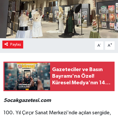
Paylaş
-
+
A
A
Gazeteciler ve Basın
Bayramı'na Özel!
Küresel Medya'nın 14.
Sayısı Okuyucuyla
Buluştu
5ocakgazetesi.com
100. Yıl Çırçır Sanat Merkezi'nde açılan sergide,