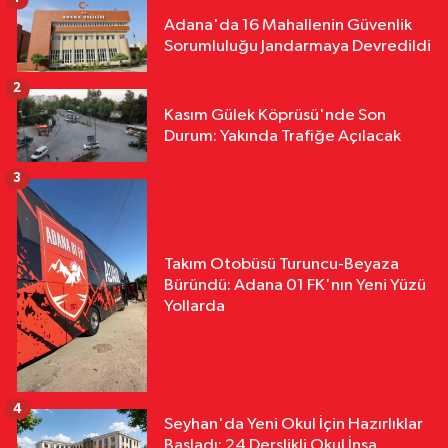
Adana'da 16 Mahallenin Güvenlik
Sorumluluğu Jandarmaya Devredildi
2
Kasım Gülek Köprüsü'nde Son
Durum: Yakında Trafiğe Açılacak
3
Takım Otobüsü Turuncu-Beyaza
Büründü: Adana 01 FK'nın Yeni Yüzü
Yollarda
4
Seyhan'da Yeni Okul İçin Hazırlıklar
Başladı: 24 Derslikli Okul İnşa