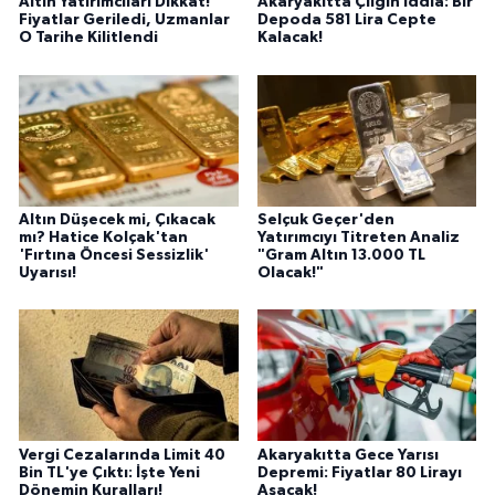
Altın Yatırımcıları Dikkat!
Akaryakıtta Çılgın İddia: Bir
Fiyatlar Geriledi, Uzmanlar
Depoda 581 Lira Cepte
O Tarihe Kilitlendi
Kalacak!
Altın Düşecek mi, Çıkacak
Selçuk Geçer'den
mı? Hatice Kolçak'tan
Yatırımcıyı Titreten Analiz
'Fırtına Öncesi Sessizlik'
"Gram Altın 13.000 TL
Uyarısı!
Olacak!"
Vergi Cezalarında Limit 40
Akaryakıtta Gece Yarısı
Bin TL'ye Çıktı: İşte Yeni
Depremi: Fiyatlar 80 Lirayı
Dönemin Kuralları!
Aşacak!