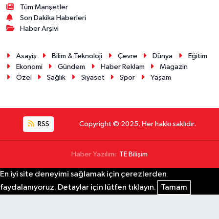
Tüm Manşetler
Son Dakika Haberleri
Haber Arşivi
Asayiş
Bilim & Teknoloji
Çevre
Dünya
Eğitim
Ekonomi
Gündem
Haber Reklam
Magazin
Özel
Sağlık
Siyaset
Spor
Yaşam
RSS
Copyright © 2025. Her hakkı saklıdır.
Haber Yazılımı:
TE Bilişim
En iyi site deneyimi sağlamak için çerezlerden
faydalanıyoruz. Detaylar için lütfen tıklayın.
Tamam