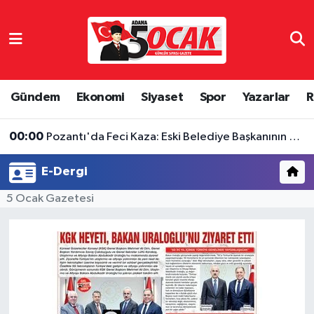
Asayiş
Hava Durumu
Bilim & Teknoloji
Trafik Durumu
Gündem
Ekonomi
Siyaset
Spor
Yazarlar
R
Çevre
Süper Lig Puan Durumu ve Fikstür
00:00
Pozantı'da Feci Kaza: Eski Belediye Başkanının Yeğeni Hayatını Kaybetti
Dünya
Tüm Manşetler
E-Dergi
Eğitim
Son Dakika Haberleri
5 Ocak Gazetesi
Ekonomi
Haber Arşivi
Gündem
Haber Reklam