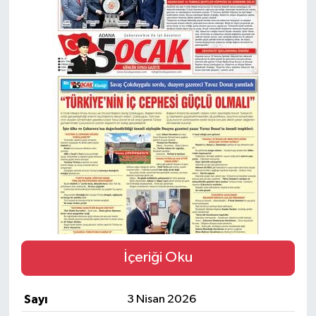
Magazin
Özel
Resmi İlanlar
Sağlık
Siyaset
Spor
Yaşam
İçeriği Oku
Yerel Yönetimler
Sayı
3 Nisan 2026
Yurttan