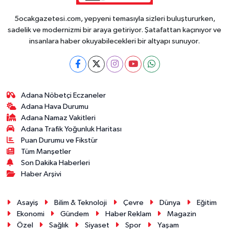
5ocakgazetesi.com, yepyeni temasıyla sizleri buluştururken,
sadelik ve modernizmi bir araya getiriyor. Şatafattan kaçınıyor ve
insanlara haber okuyabilecekleri bir altyapı sunuyor.
Adana Nöbetçi Eczaneler
Adana Hava Durumu
Adana Namaz Vakitleri
Adana Trafik Yoğunluk Haritası
Puan Durumu ve Fikstür
Tüm Manşetler
Son Dakika Haberleri
Haber Arşivi
Asayiş
Bilim & Teknoloji
Çevre
Dünya
Eğitim
Ekonomi
Gündem
Haber Reklam
Magazin
Özel
Sağlık
Siyaset
Spor
Yaşam