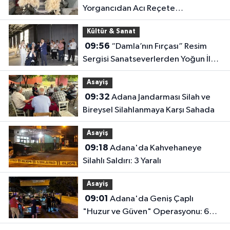
Yorgancıdan Acı Reçete
"Mesleğimiz Yok Olma Noktasına
Kültür & Sanat
Geldi"
09:56
“Damla’nın Fırçası” Resim
Sergisi Sanatseverlerden Yoğun İlgi
Gördü
Asayiş
09:32
Adana Jandarması Silah ve
Bireysel Silahlanmaya Karşı Sahada
Asayiş
09:18
Adana'da Kahvehaneye
Silahlı Saldırı: 3 Yaralı
Asayiş
09:01
Adana'da Geniş Çaplı
"Huzur ve Güven" Operasyonu: 62
Şüpheli Yakalandı, Milyonlarca Lira