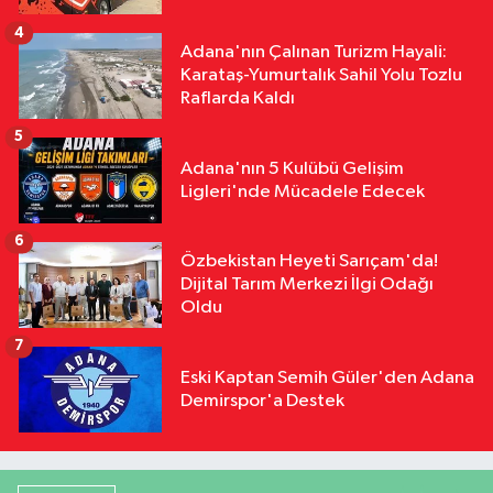
Göre Göre Yandı!
4
Adana'nın Çalınan Turizm Hayali:
Karataş-Yumurtalık Sahil Yolu Tozlu
Raflarda Kaldı
5
Adana'nın 5 Kulübü Gelişim
Ligleri'nde Mücadele Edecek
6
Özbekistan Heyeti Sarıçam'da!
Dijital Tarım Merkezi İlgi Odağı
Oldu
7
Eski Kaptan Semih Güler'den Adana
Demirspor'a Destek