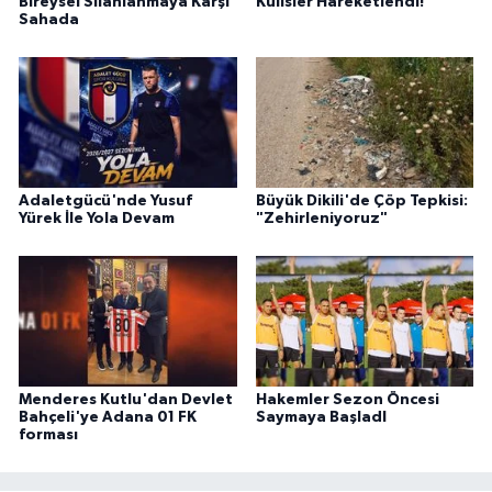
Bireysel Silahlanmaya Karşı
Kulisler Hareketlendi!
Sahada
Adaletgücü'nde Yusuf
Büyük Dikili'de Çöp Tepkisi:
Yürek İle Yola Devam
"Zehirleniyoruz"
Menderes Kutlu'dan Devlet
Hakemler Sezon Öncesi
Bahçeli'ye Adana 01 FK
Saymaya BaşladI
forması