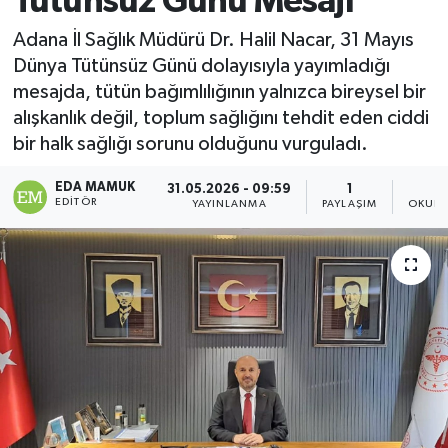
Tütünsüz Günü Mesajı
Magazin
Adana İl Sağlık Müdürü Dr. Halil Nacar, 31 Mayıs
Dünya Tütünsüz Günü dolayısıyla yayımladığı
Özel
mesajda, tütün bağımlılığının yalnızca bireysel bir
alışkanlık değil, toplum sağlığını tehdit eden ciddi
Resmi İlanlar
bir halk sağlığı sorunu olduğunu vurguladı.
Sağlık
EDA MAMUK
31.05.2026 - 09:59
1
EDITÖR
YAYINLANMA
PAYLAŞIM
OKUNM
Siyaset
Spor
Yaşam
Yerel Yönetimler
Yurttan