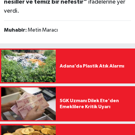
nesiller ve temiz bir nefestir”
ifadelerine yer
verdi.
Muhabir:
Metin Maracı
Adana’da Plastik Atık Alarmı
SGK Uzmanı Dilek Ete'den
Emeklilere Kritik Uyarı