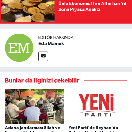
Ünlü Ekonomistten Altın İçin Yıl
Sonu Piyasa Analizi
EDITÖR HAKKINDA
Eda Mamuk
Bunlar da ilginizi çekebilir
Adana Jandarması Silah ve
Yeni Parti’de Seyhan’da