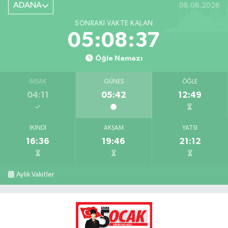
ADANA
08.08.2026
SONRAKI VAKTE KALAN
05:08:37
Öğle Namazı
İMSAK
GÜNEŞ
ÖĞLE
04:11
05:42
12:49
İKINDI
AKŞAM
YATSI
16:36
19:46
21:12
Aylık Vakitler