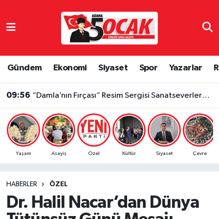
Asayiş
Adana Nöbetçi Eczaneler
Bilim & Teknoloji
Adana Hava Durumu
Gündem
Ekonomi
Siyaset
Spor
Yazarlar
R
Çevre
Adana Namaz Vakitleri
09:56
“Damla’nın Fırçası” Resim Sergisi Sanatseverlerden Yoğun İlgi Gördü
Dünya
Adana Trafik Yoğunluk Haritası
Eğitim
Süper Lig Puan Durumu ve Fikstür
Yaşam
Asayiş
Özel
Kültür
Siyaset
Çevre
Ekonomi
Tüm Manşetler
HABERLER
ÖZEL
Gündem
Son Dakika Haberleri
Dr. Halil Nacar’dan Dünya
Haber Reklam
Haber Arşivi