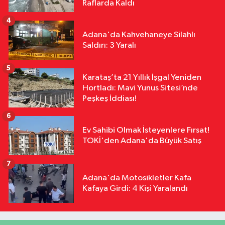
Raflarda Kaldı
Arkadan Çarptı: 1 Ölü, 15 Yaralı
4
Adana'da Kahvehaneye Silahlı
Saldırı: 3 Yaralı
5
Karataş’ta 21 Yıllık İşgal Yeniden
Hortladı: Mavi Yunus Sitesi’nde
Peşkeş İddiası!
6
Ev Sahibi Olmak İsteyenlere Fırsat!
TOKİ'den Adana'da Büyük Satış
7
Adana'da Motosikletler Kafa
Kafaya Girdi: 4 Kişi Yaralandı