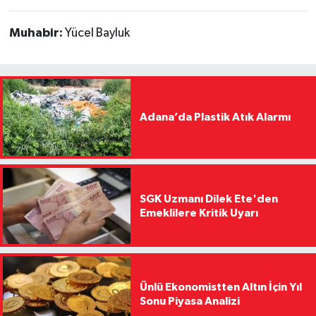
Muhabir:
Yücel Bayluk
Adana’da Plastik Atık Alarmı
SGK Uzmanı Dilek Ete'den
Emeklilere Kritik Uyarı
Ünlü Ekonomistten Altın İçin Yıl
Sonu Piyasa Analizi