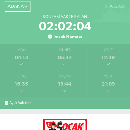
ADANA
10.08.2026
SONRAKI VAKTE KALAN
02:02:03
İmsak Namazı
İMSAK
GÜNEŞ
ÖĞLE
04:13
05:44
12:49
İKINDI
AKŞAM
YATSI
16:35
19:44
21:09
Aylık Vakitler