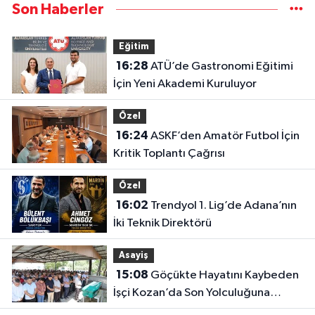
Son Haberler
Eğitim
16:28
ATÜ’de Gastronomi Eğitimi
İçin Yeni Akademi Kuruluyor
Özel
16:24
ASKF’den Amatör Futbol İçin
Kritik Toplantı Çağrısı
Özel
16:02
Trendyol 1. Lig’de Adana’nın
İki Teknik Direktörü
Asayiş
15:08
Göçükte Hayatını Kaybeden
İşçi Kozan’da Son Yolculuğuna
Uğurlandı