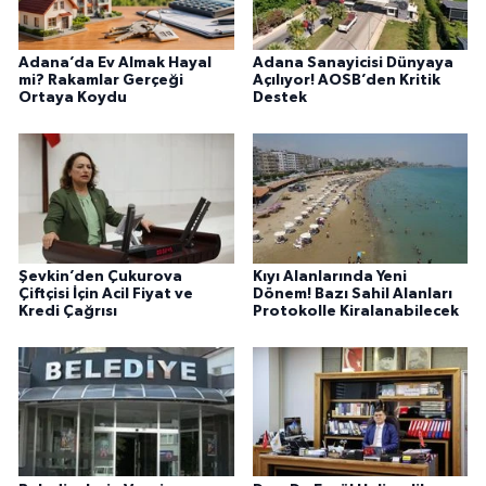
Adana’da Ev Almak Hayal
Adana Sanayicisi Dünyaya
mi? Rakamlar Gerçeği
Açılıyor! AOSB’den Kritik
Ortaya Koydu
Destek
Şevkin’den Çukurova
Kıyı Alanlarında Yeni
Çiftçisi İçin Acil Fiyat ve
Dönem! Bazı Sahil Alanları
Kredi Çağrısı
Protokolle Kiralanabilecek