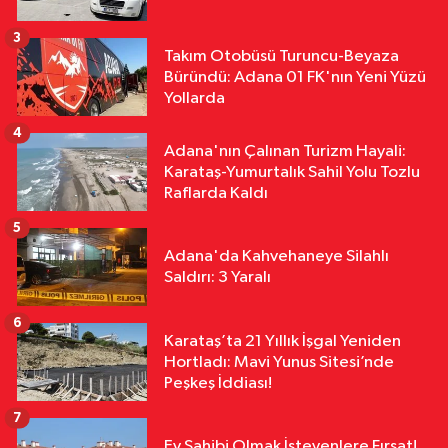
Tartışmasına ASKİ’den Yanıt
3
Takım Otobüsü Turuncu-Beyaza
Asayiş
Büründü: Adana 01 FK'nın Yeni Yüzü
12:27
Göçükte Hayatını Kaybeden
Yollarda
İşçinin Cenazesi Ailesine Teslim
4
Edildi
Adana'nın Çalınan Turizm Hayali:
Karataş-Yumurtalık Sahil Yolu Tozlu
Raflarda Kaldı
5
Adana'da Kahvehaneye Silahlı
Saldırı: 3 Yaralı
6
Karataş’ta 21 Yıllık İşgal Yeniden
Hortladı: Mavi Yunus Sitesi’nde
Peşkeş İddiası!
7
Ev Sahibi Olmak İsteyenlere Fırsat!