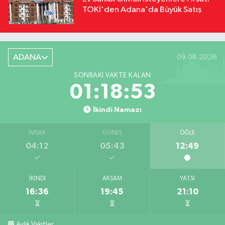
TOKİ'den Adana'da Büyük Satış
ADANA
09.08.2026
SONRAKI VAKTE KALAN
01:18:53
İkindi Namazı
İMSAK
GÜNEŞ
ÖĞLE
04:12
05:43
12:49
İKINDI
AKŞAM
YATSI
16:36
19:45
21:10
Aylık Vakitler