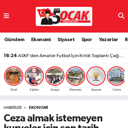
Asayiş
Adana Nöbetçi Eczaneler
Bilim & Teknoloji
Adana Hava Durumu
Gündem
Ekonomi
Siyaset
Spor
Yazarlar
R
Çevre
Adana Namaz Vakitleri
16:24
ASKF’den Amatör Futbol İçin Kritik Toplantı Çağrısı
Dünya
Adana Trafik Yoğunluk Haritası
Eğitim
Süper Lig Puan Durumu ve Fikstür
Özel
Eğitim
Asayiş
Ekonomi
Siyaset
Çevre
Ekonomi
Tüm Manşetler
HABERLER
EKONOMI
Gündem
Son Dakika Haberleri
Ceza almak istemeyen
Haber Reklam
Haber Arşivi