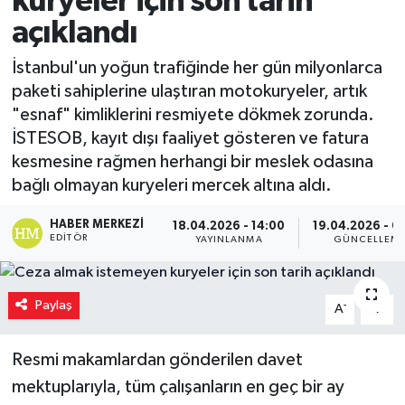
kuryeler için son tarih
açıklandı
Magazin
İstanbul'un yoğun trafiğinde her gün milyonlarca
Özel
paketi sahiplerine ulaştıran motokuryeler, artık
"esnaf" kimliklerini resmiyete dökmek zorunda.
Resmi İlanlar
İSTESOB, kayıt dışı faaliyet gösteren ve fatura
kesmesine rağmen herhangi bir meslek odasına
Sağlık
bağlı olmayan kuryeleri mercek altına aldı.
Siyaset
HABER MERKEZI
18.04.2026 - 14:00
19.04.2026 - 0
EDITÖR
YAYINLANMA
GÜNCELLEM
Spor
Paylaş
-
+
Yaşam
A
A
Yerel Yönetimler
Resmi makamlardan gönderilen davet
mektuplarıyla, tüm çalışanların en geç bir ay
Yurttan