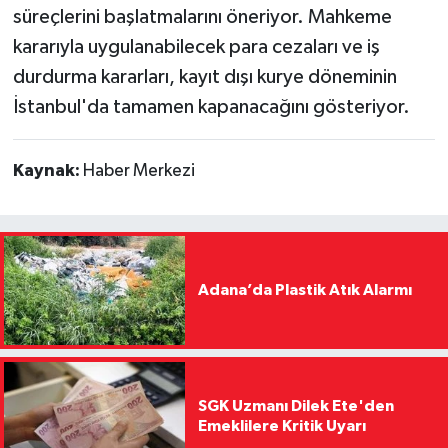
süreçlerini başlatmalarını öneriyor. Mahkeme
kararıyla uygulanabilecek para cezaları ve iş
durdurma kararları, kayıt dışı kurye döneminin
İstanbul'da tamamen kapanacağını gösteriyor.
Kaynak:
Haber Merkezi
Adana’da Plastik Atık Alarmı
SGK Uzmanı Dilek Ete'den
Emeklilere Kritik Uyarı