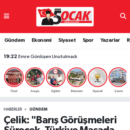
Asayiş
Adana Nöbetçi Eczaneler
Bilim & Teknoloji
Adana Hava Durumu
Gündem
Ekonomi
Siyaset
Spor
Yazarlar
R
Çevre
Adana Namaz Vakitleri
19:22
Emre Gönlüşen Unutulmadı
Dünya
Adana Trafik Yoğunluk Haritası
Eğitim
Süper Lig Puan Durumu ve Fikstür
Özel
Asayiş
Eğitim
Ekonomi
Siyaset
Çevre
Ekonomi
Tüm Manşetler
HABERLER
GÜNDEM
Gündem
Son Dakika Haberleri
Çelik: "Barış Görüşmeleri
Haber Reklam
Haber Arşivi