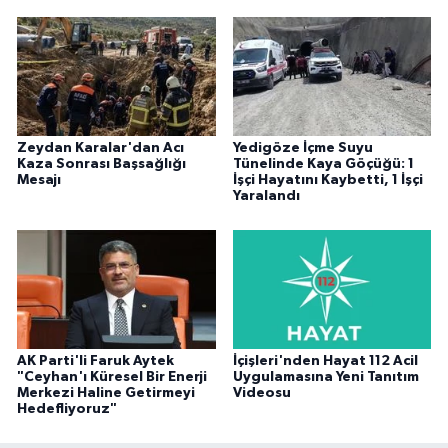
Zeydan Karalar'dan Acı
Yedigöze İçme Suyu
Kaza Sonrası Başsağlığı
Tünelinde Kaya Göçüğü: 1
Mesajı
İşçi Hayatını Kaybetti, 1 İşçi
Yaralandı
AK Parti'li Faruk Aytek
İçişleri'nden Hayat 112 Acil
"Ceyhan'ı Küresel Bir Enerji
Uygulamasına Yeni Tanıtım
Merkezi Haline Getirmeyi
Videosu
Hedefliyoruz"