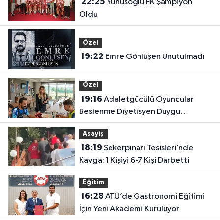
22:25
Yunusoğlu FK Şampiyon
Oldu
Özel
19:22
Emre Gönlüşen Unutulmadı
Özel
19:16
Adaletgücülü Oyuncular
Beslenme Diyetisyen Duygu
Özbay’ın Kontrolünde
Asayiş
18:19
Şekerpınarı Tesisleri’nde
Kavga: 1 Kişiyi 6-7 Kişi Darbetti
Eğitim
16:28
ATÜ’de Gastronomi Eğitimi
İçin Yeni Akademi Kuruluyor