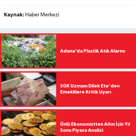
Kaynak:
Haber Merkezi
Adana’da Plastik Atık Alarmı
SGK Uzmanı Dilek Ete'den
Emeklilere Kritik Uyarı
Ünlü Ekonomistten Altın İçin Yıl
Sonu Piyasa Analizi