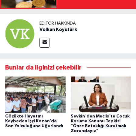
EDITÖR HAKKINDA
Volkan Koyutürk
Bunlar da ilginizi çekebilir
Göçükte Hayatını
Şevkin'den Meclis'te Çocuk
Kaybeden İşçi Kozan’da
Koruma Kanunu Tepkisi
Son Yolculuğuna Uğurlandı
"Önce Bataklığı Kurutmak
Zorundayız"