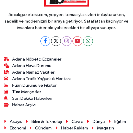
5ocakgazetesi.com, yepyeni temasıyla sizleri buluştururken,
sadelik ve modernizmi bir araya getiriyor. Şatafattan kaçınıyor ve
insanlara haber okuyabilecekleri bir altyapı sunuyor.
Adana Nöbetçi Eczaneler
Adana Hava Durumu
Adana Namaz Vakitleri
Adana Trafik Yoğunluk Haritası
Puan Durumu ve Fikstür
Tüm Manşetler
Son Dakika Haberleri
Haber Arşivi
Asayiş
Bilim & Teknoloji
Çevre
Dünya
Eğitim
Ekonomi
Gündem
Haber Reklam
Magazin