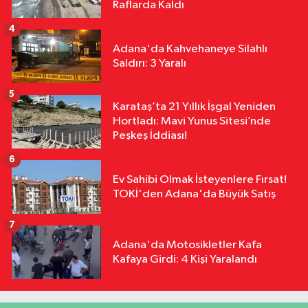
Raflarda Kaldı
Arkadan Çarptı: 1 Ölü, 15 Yaralı
4
Adana'da Kahvehaneye Silahlı
Saldırı: 3 Yaralı
5
Karataş’ta 21 Yıllık İşgal Yeniden
Hortladı: Mavi Yunus Sitesi’nde
Peşkeş İddiası!
6
Ev Sahibi Olmak İsteyenlere Fırsat!
TOKİ'den Adana'da Büyük Satış
7
Adana'da Motosikletler Kafa
Kafaya Girdi: 4 Kişi Yaralandı