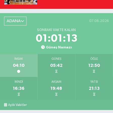
ADANA
07.08.2026
SONRAKI VAKTE KALAN
01:01:12
Güneş Namazı
İMSAK
GÜNEŞ
ÖĞLE
04:10
05:42
12:50
İKINDI
AKŞAM
YATSI
16:36
19:48
21:13
Aylık Vakitler