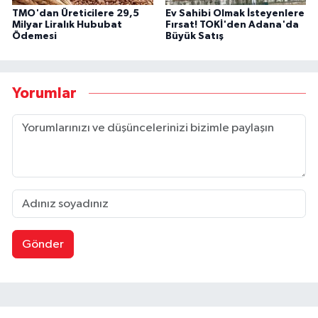
TMO'dan Üreticilere 29,5
Ev Sahibi Olmak İsteyenlere
Milyar Liralık Hububat
Fırsat! TOKİ'den Adana'da
Ödemesi
Büyük Satış
Yorumlar
Gönder