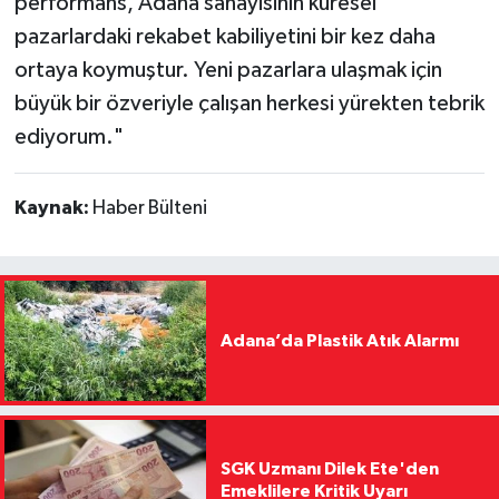
performans, Adana sanayisinin küresel
pazarlardaki rekabet kabiliyetini bir kez daha
ortaya koymuştur. Yeni pazarlara ulaşmak için
büyük bir özveriyle çalışan herkesi yürekten tebrik
ediyorum."
Kaynak:
Haber Bülteni
Adana’da Plastik Atık Alarmı
SGK Uzmanı Dilek Ete'den
Emeklilere Kritik Uyarı