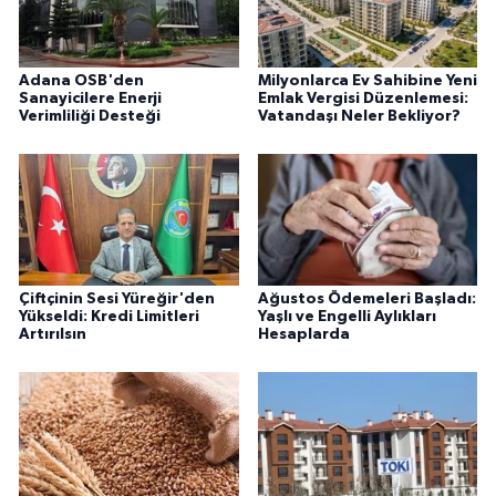
Adana OSB'den
Milyonlarca Ev Sahibine Yeni
Sanayicilere Enerji
Emlak Vergisi Düzenlemesi:
Verimliliği Desteği
Vatandaşı Neler Bekliyor?
Çiftçinin Sesi Yüreğir'den
Ağustos Ödemeleri Başladı:
Yükseldi: Kredi Limitleri
Yaşlı ve Engelli Aylıkları
Artırılsın
Hesaplarda