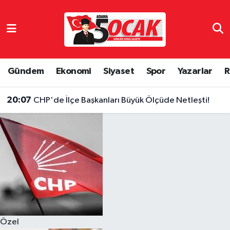
Asayiş
Hava Durumu
Bilim & Teknoloji
Trafik Durumu
Gündem
Ekonomi
Siyaset
Spor
Yazarlar
R
Çevre
Süper Lig Puan Durumu ve Fikstür
20:07
CHP'de İlçe Başkanları Büyük Ölçüde Netleşti!
Dünya
Tüm Manşetler
Eğitim
Son Dakika Haberleri
Ekonomi
Haber Arşivi
Gündem
Özel
Haber Reklam