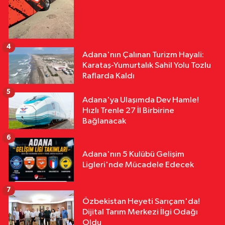
4
Adana'nın Çalınan Turizm Hayali:
Karataş-Yumurtalık Sahil Yolu Tozlu
Raflarda Kaldı
5
Adana'ya Ulaşımda Dev Hamle!
Hızlı Trenle 27 İl Birbirine
Bağlanacak
6
Adana'nın 5 Kulübü Gelişim
Ligleri'nde Mücadele Edecek
7
Özbekistan Heyeti Sarıçam'da!
Dijital Tarım Merkezi İlgi Odağı
Oldu