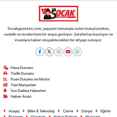
5ocakgazetesi.com, yepyeni temasıyla sizleri buluştururken,
sadelik ve modernizmi bir araya getiriyor. Şatafattan kaçınıyor ve
insanlara haber okuyabilecekleri bir altyapı sunuyor.
Hava Durumu
Trafik Durumu
Puan Durumu ve Fikstür
Tüm Manşetler
Son Dakika Haberleri
Haber Arşivi
Asayiş
Bilim & Teknoloji
Çevre
Dünya
Eğitim
Ekonomi
Gündem
Haber Reklam
Magazin