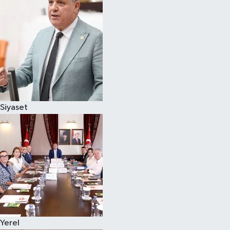
Magazin
Özel
Resmi İlanlar
Sağlık
Siyaset
Siyaset
Spor
Yaşam
Yerel Yönetimler
Yerel
Yurttan