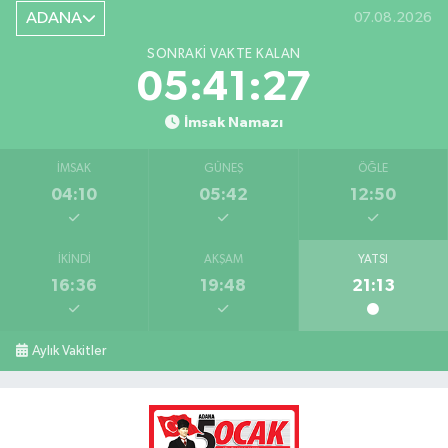
ADANA
07.08.2026
SONRAKI VAKTE KALAN
05:41:26
İmsak Namazı
İMSAK
GÜNEŞ
ÖĞLE
04:10
05:42
12:50
İKINDI
AKŞAM
YATSI
16:36
19:48
21:13
Aylık Vakitler