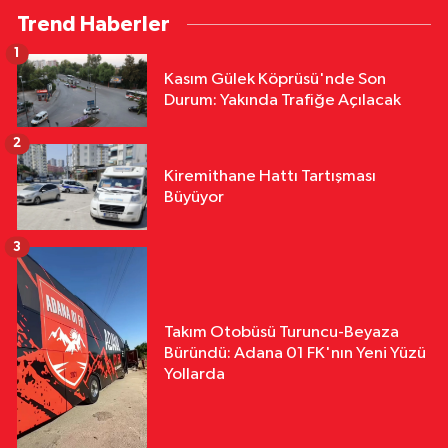
Trend Haberler
1
Kasım Gülek Köprüsü'nde Son
Durum: Yakında Trafiğe Açılacak
2
Kiremithane Hattı Tartışması
Büyüyor
3
Takım Otobüsü Turuncu-Beyaza
Büründü: Adana 01 FK'nın Yeni Yüzü
Yollarda