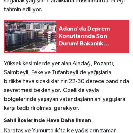
sağanak yağışların aralıklarla etkisini sürdüreceği
tahmin ediliyor.
Adana'da Deprem
Konutlarında Son
Durum! Bakanlık
Görüntüleri Paylaştı
Yüksek kesimlerde yer alan Aladağ, Pozantı,
Saimbeyli, Feke ve Tufanbeyli’de yağışlarla
birlikte hava sıcaklıklarının 22-30 derece bandında
seyretmesi bekleniyor. Özellikle yayla
bölgelerinde yaşayan vatandaşların ani yağışlara
karşı tedbirli olması gerekiyor.
Sahil İlçelerinde Hava Daha Ilıman
Karataş ve Yumurtalık'ta ise yağışların zaman