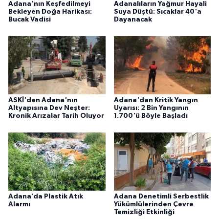
Adana'nın Keşfedilmeyi
Adanalıların Yağmur Hayali
Bekleyen Doğa Harikası:
Suya Düştü: Sıcaklar 40'a
Bucak Vadisi
Dayanacak
ASKİ'den Adana'nın
Adana'dan Kritik Yangın
Altyapısına Dev Neşter:
Uyarısı: 2 Bin Yangının
Kronik Arızalar Tarih Oluyor
1.700'ü Böyle Başladı
Adana’da Plastik Atık
Adana Denetimli Serbestlik
Alarmı
Yükümlülerinden Çevre
Temizliği Etkinliği