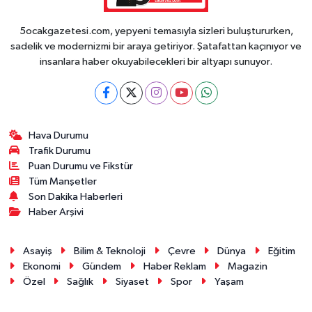
5ocakgazetesi.com, yepyeni temasıyla sizleri buluştururken,
sadelik ve modernizmi bir araya getiriyor. Şatafattan kaçınıyor ve
insanlara haber okuyabilecekleri bir altyapı sunuyor.
Hava Durumu
Trafik Durumu
Puan Durumu ve Fikstür
Tüm Manşetler
Son Dakika Haberleri
Haber Arşivi
Asayiş
Bilim & Teknoloji
Çevre
Dünya
Eğitim
Ekonomi
Gündem
Haber Reklam
Magazin
Özel
Sağlık
Siyaset
Spor
Yaşam