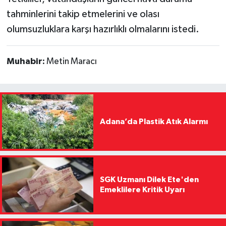
tahminlerini takip etmelerini ve olası
olumsuzluklara karşı hazırlıklı olmalarını istedi.
Muhabir:
Metin Maracı
Adana’da Plastik Atık Alarmı
SGK Uzmanı Dilek Ete'den
Emeklilere Kritik Uyarı