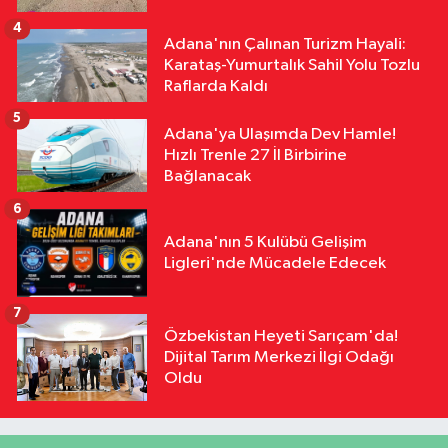
4
Adana'nın Çalınan Turizm Hayali:
Karataş-Yumurtalık Sahil Yolu Tozlu
Raflarda Kaldı
5
Adana'ya Ulaşımda Dev Hamle!
Hızlı Trenle 27 İl Birbirine
Bağlanacak
6
Adana'nın 5 Kulübü Gelişim
Ligleri'nde Mücadele Edecek
7
Özbekistan Heyeti Sarıçam'da!
Dijital Tarım Merkezi İlgi Odağı
Oldu