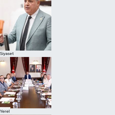
Magazin
Özel
Resmi İlanlar
Sağlık
Siyaset
Siyaset
Spor
Yaşam
Yerel Yönetimler
Yerel
Yurttan