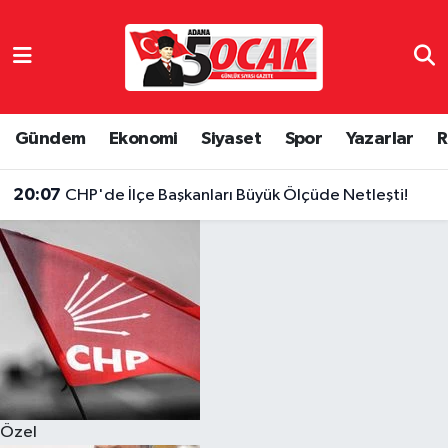
Asayiş
Hava Durumu
Bilim & Teknoloji
Trafik Durumu
Gündem
Ekonomi
Siyaset
Spor
Yazarlar
R
Çevre
Süper Lig Puan Durumu ve Fikstür
20:07
CHP'de İlçe Başkanları Büyük Ölçüde Netleşti!
Dünya
Tüm Manşetler
Eğitim
Son Dakika Haberleri
Ekonomi
Haber Arşivi
Gündem
Özel
Haber Reklam