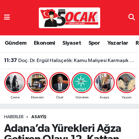
Asayiş
Adana Nöbetçi Eczaneler
Bilim & Teknoloji
Adana Hava Durumu
Gündem
Ekonomi
Siyaset
Spor
Yazarlar
R
Çevre
Adana Namaz Vakitleri
11:37
Doç. Dr. Ergül Halisçelik: Kamu Maliyesi Karmaşık ve Zor İzlenebilir Bir Yapıya Dönüştü
Dünya
Adana Trafik Yoğunluk Haritası
Eğitim
Süper Lig Puan Durumu ve Fikstür
Çevre
Ekonomi
Özel
Gündem
Asayiş
Yaşam
Ekonomi
Tüm Manşetler
HABERLER
ASAYIŞ
Gündem
Son Dakika Haberleri
Adana’da Yürekleri Ağza
Haber Reklam
Haber Arşivi