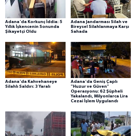
Adana'da Korkunç İddia: 5
Adana Jandarması Silah ve
Yıllık İşkencenin Sonunda
Bireysel Silahlanmaya Karşı
Şikayetçi Oldu
Sahada
Adana'da Kahvehaneye
Adana'da Geniş Çaplı
Silahlı Saldırı: 3 Yaralı
"Huzur ve Güven"
Operasyonu: 62 Şüpheli
Yakalandı, Milyonlarca Lira
Cezai İşlem Uygulandı