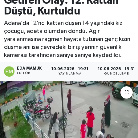
Getiren Olay: 12. Kattan
Düştü, Kurtuldu
Magazin
Adana’da 12’nci kattan düşen 14 yaşındaki kız
Özel
çocuğu, adeta ölümden döndü. Ağır
yaralanmasına rağmen hayata tutunan genç kızın
Resmi İlanlar
düşme anı ise çevredeki bir iş yerinin güvenlik
kamerası tarafından saniye saniye kaydedildi.
Sağlık
EDA MAMUK
10.06.2026 - 19:31
10.06.2026 - 19:31
Siyaset
EDITÖR
YAYINLANMA
GÜNCELLEME
Spor
Yaşam
Yerel Yönetimler
Yurttan