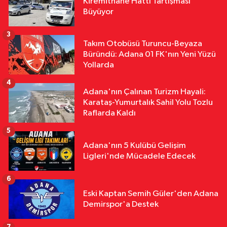
Kiremithane Hattı Tartışması
09:56
“Damla’nın Fırçası” Resim
Büyüyor
Sergisi Sanatseverlerden Yoğun İlgi
Gördü
3
Takım Otobüsü Turuncu-Beyaza
Asayiş
Büründü: Adana 01 FK'nın Yeni Yüzü
09:32
Adana Jandarması Silah ve
Yollarda
Bireysel Silahlanmaya Karşı Sahada
4
Adana'nın Çalınan Turizm Hayali:
Karataş-Yumurtalık Sahil Yolu Tozlu
Raflarda Kaldı
5
Adana'nın 5 Kulübü Gelişim
Ligleri'nde Mücadele Edecek
6
Eski Kaptan Semih Güler'den Adana
Demirspor'a Destek