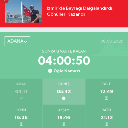
7
İzmir'de Bayrağı Dalgalandırdı,
Gönülleri Kazandı
ADANA
08.08.2026
SONRAKI VAKTE KALAN
04:00:49
Öğle Namazı
İMSAK
GÜNEŞ
ÖĞLE
04:11
05:42
12:49
İKINDI
AKŞAM
YATSI
16:36
19:46
21:12