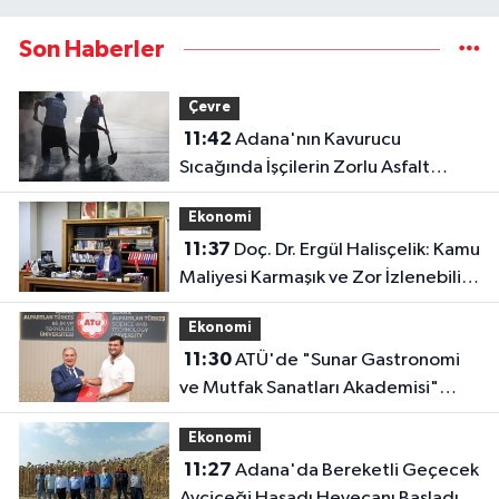
Son Haberler
Çevre
11:42
Adana'nın Kavurucu
Sıcağında İşçilerin Zorlu Asfalt
Mesaisi Sürüyor
Ekonomi
11:37
Doç. Dr. Ergül Halisçelik: Kamu
Maliyesi Karmaşık ve Zor İzlenebilir
Bir Yapıya Dönüştü
Ekonomi
11:30
ATÜ'de "Sunar Gastronomi
ve Mutfak Sanatları Akademisi"
Kuruluyor
Ekonomi
11:27
Adana'da Bereketli Geçecek
Ayçiçeği Hasadı Heyecanı Başladı