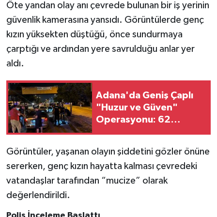
Öte yandan olay anı çevrede bulunan bir iş yerinin
güvenlik kamerasına yansıdı. Görüntülerde genç
kızın yüksekten düştüğü, önce sundurmaya
çarptığı ve ardından yere savrulduğu anlar yer
aldı.
Adana'da Geniş Çaplı
"Huzur ve Güven"
Operasyonu: 62
Şüpheli Yakalandı,
Milyonlarca Lira Cezai
Görüntüler, yaşanan olayın şiddetini gözler önüne
İşlem Uygulandı
sererken, genç kızın hayatta kalması çevredeki
vatandaşlar tarafından “mucize” olarak
değerlendirildi.
Polis İnceleme Başlattı