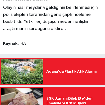
Olayın nasıl meydana geldiğinin belirlenmesi için
polis ekipleri tarafından geniş çaplı inceleme
başlatıldı. Yetkililer, düşüşün nedenine ilişkin
araştırmanın sürdüğünü bildirdi.
Kaynak:
İHA
Adana’da Plastik Atık Alarmı
SGK Uzmanı Dilek Ete'den
Emeklilere Kritik Uyarı