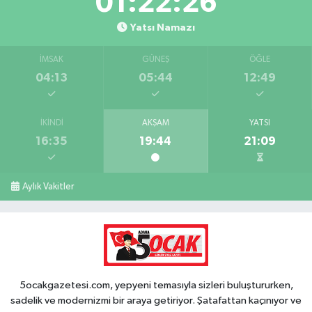
01:22:25
Yatsı Namazı
İMSAK
GÜNEŞ
ÖĞLE
04:13
05:44
12:49
İKINDI
AKŞAM
YATSI
16:35
19:44
21:09
Aylık Vakitler
5ocakgazetesi.com, yepyeni temasıyla sizleri buluştururken,
sadelik ve modernizmi bir araya getiriyor. Şatafattan kaçınıyor ve