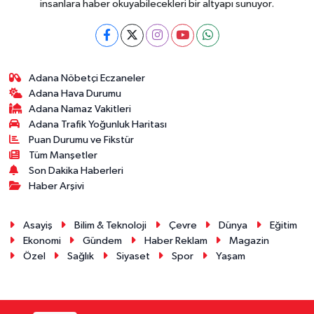
insanlara haber okuyabilecekleri bir altyapı sunuyor.
Adana Nöbetçi Eczaneler
Adana Hava Durumu
Adana Namaz Vakitleri
Adana Trafik Yoğunluk Haritası
Puan Durumu ve Fikstür
Tüm Manşetler
Son Dakika Haberleri
Haber Arşivi
Asayiş
Bilim & Teknoloji
Çevre
Dünya
Eğitim
Ekonomi
Gündem
Haber Reklam
Magazin
Özel
Sağlık
Siyaset
Spor
Yaşam