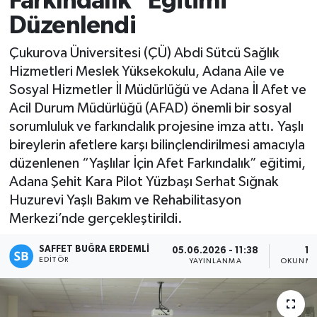
Farkındalık” Eğitimi
Düzenlendi
Magazin
Çukurova Üniversitesi (ÇÜ) Abdi Sütcü Sağlık
Özel
Hizmetleri Meslek Yüksekokulu, Adana Aile ve
Sosyal Hizmetler İl Müdürlüğü ve Adana İl Afet ve
Resmi İlanlar
Acil Durum Müdürlüğü (AFAD) önemli bir sosyal
sorumluluk ve farkındalık projesine imza attı. Yaşlı
Sağlık
bireylerin afetlere karşı bilinçlendirilmesi amacıyla
düzenlenen “Yaşlılar İçin Afet Farkındalık” eğitimi,
Siyaset
Adana Şehit Kara Pilot Yüzbaşı Serhat Sığnak
Huzurevi Yaşlı Bakım ve Rehabilitasyon
Spor
Merkezi’nde gerçekleştirildi.
Yaşam
SAFFET BUĞRA ERDEMLI
05.06.2026 - 11:38
1 
EDITÖR
YAYINLANMA
OKUNMA
Yerel Yönetimler
Yurttan