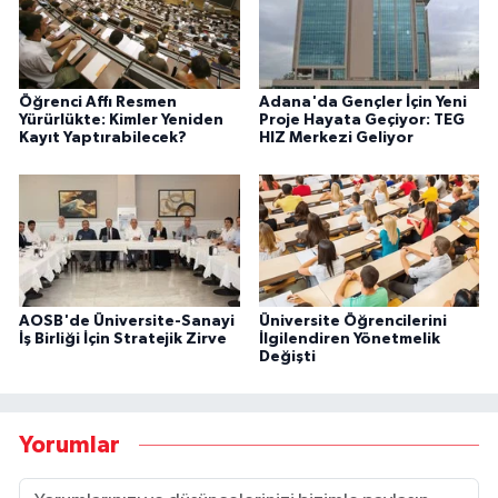
Öğrenci Affı Resmen
Adana'da Gençler İçin Yeni
Yürürlükte: Kimler Yeniden
Proje Hayata Geçiyor: TEG
Kayıt Yaptırabilecek?
HIZ Merkezi Geliyor
AOSB'de Üniversite-Sanayi
Üniversite Öğrencilerini
İş Birliği İçin Stratejik Zirve
İlgilendiren Yönetmelik
Değişti
Yorumlar