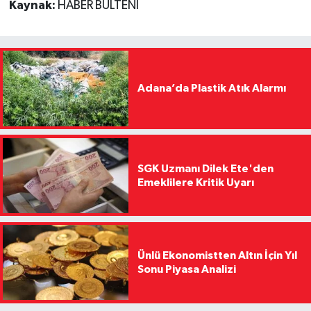
Kaynak:
HABER BÜLTENİ
Adana’da Plastik Atık Alarmı
SGK Uzmanı Dilek Ete'den
Emeklilere Kritik Uyarı
Ünlü Ekonomistten Altın İçin Yıl
Sonu Piyasa Analizi