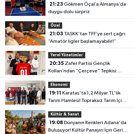
21:23
Gökmen Öçal’a Almanya’da
duygu dolu sürpriz
Özel
21:03
TASKK’tan TFF’ye sert çağrı:
“Amatör ligler başlamayabilir!”
Yerel Yönetimler
20:35
Zafer Partisi Gençlik
Kolları’ndan “Çerçeve” Tepkisi:
“Türkiye’nin Geleceği Pazarlık
Ekonomi
Konusu Yapılamaz”
19:11
Karataş'ta 1,2 Milyar TL'lik
Tarım Hamlesi! Topraksız Tarım İçin
Eğitimler Başladı
Kültür & Sanat
19:08
Dünyanın Renkleri Adana'da
Buluşuyor! Kültür Panayırı İçin Geri