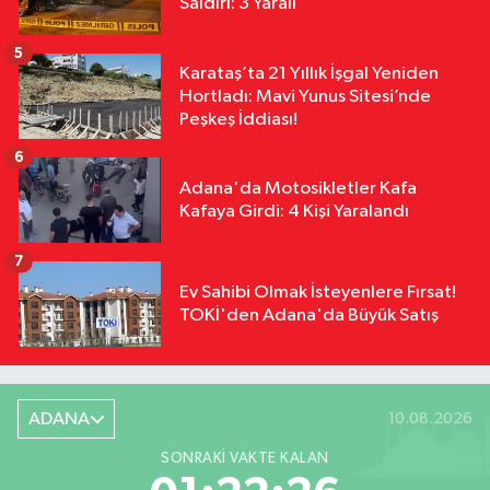
Saldırı: 3 Yaralı
5
Karataş’ta 21 Yıllık İşgal Yeniden
Hortladı: Mavi Yunus Sitesi’nde
Peşkeş İddiası!
6
Adana'da Motosikletler Kafa
Kafaya Girdi: 4 Kişi Yaralandı
7
Ev Sahibi Olmak İsteyenlere Fırsat!
TOKİ'den Adana'da Büyük Satış
ADANA
10.08.2026
SONRAKI VAKTE KALAN