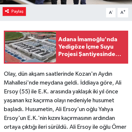
Paylaş
-
+
A
A
Adana İmamoğlu'nda
Yedigöze İçme Suyu
Projesi Şantiyesinde
Göçük: İşçileri Toprak
Altında Kaldı!
Olay, dün akşam saatlerinde Kozan'ın Aydın
Mahallesi'nde meydana geldi. İddiaya göre, Ali
Ersoy (55) ile E.K. arasında yaklaşık iki yıl önce
yaşanan kız kaçırma olayı nedeniyle husumet
başladı. Husumetin, Ali Ersoy'un oğlu Yahya
Ersoy'un E.K.'nin kızını kaçırmasının ardından
ortaya çıktığı ileri sürüldü. Ali Ersoy ile oğlu Ömer