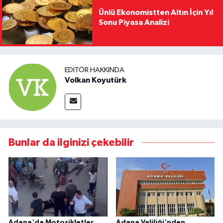
Ünlü Ekonomistten Altın İçin Yıl
Sonu Piyasa Analizi
EDITÖR HAKKINDA
Volkan Koyutürk
Bunlar da ilginizi çekebilir
Adana'da Motosikletler
Adana Valiliği'nden