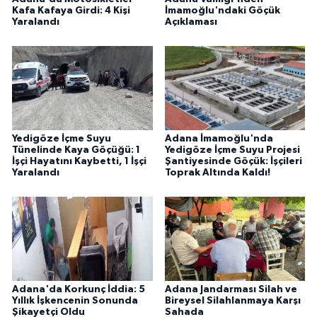
Kafa Kafaya Girdi: 4 Kişi
İmamoğlu'ndaki Göçük
Yaralandı
Açıklaması
Yedigöze İçme Suyu
Adana İmamoğlu'nda
Tünelinde Kaya Göçüğü: 1
Yedigöze İçme Suyu Projesi
İşçi Hayatını Kaybetti, 1 İşçi
Şantiyesinde Göçük: İşçileri
Yaralandı
Toprak Altında Kaldı!
Adana'da Korkunç İddia: 5
Adana Jandarması Silah ve
Yıllık İşkencenin Sonunda
Bireysel Silahlanmaya Karşı
Şikayetçi Oldu
Sahada