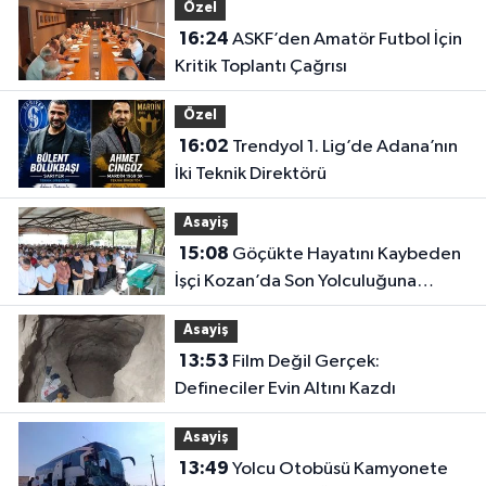
Özel
16:24
ASKF’den Amatör Futbol İçin
Kritik Toplantı Çağrısı
Özel
16:02
Trendyol 1. Lig’de Adana’nın
İki Teknik Direktörü
Asayiş
15:08
Göçükte Hayatını Kaybeden
İşçi Kozan’da Son Yolculuğuna
Uğurlandı
Asayiş
13:53
Film Değil Gerçek:
Defineciler Evin Altını Kazdı
Asayiş
13:49
Yolcu Otobüsü Kamyonete