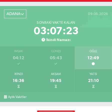
ADANA
09.08.2026
SONRAKI VAKTE KALAN
03:07:23
İkindi Namazı
İMSAK
GÜNEŞ
ÖĞLE
04:12
05:43
12:49
İKINDI
AKŞAM
YATSI
16:36
19:45
21:10
Aylık Vakitler