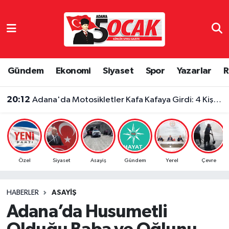
Asayiş
Adana Nöbetçi Eczaneler
Bilim & Teknoloji
Adana Hava Durumu
Gündem
Ekonomi
Siyaset
Spor
Yazarlar
R
Çevre
Adana Namaz Vakitleri
20:12
Adana'da Motosikletler Kafa Kafaya Girdi: 4 Kişi Yaralandı
Dünya
Adana Trafik Yoğunluk Haritası
Eğitim
Süper Lig Puan Durumu ve Fikstür
Özel
Siyaset
Asayiş
Gündem
Yerel
Çevre
Ekonomi
Tüm Manşetler
HABERLER
ASAYIŞ
Gündem
Son Dakika Haberleri
Adana’da Husumetli
Haber Reklam
Haber Arşivi