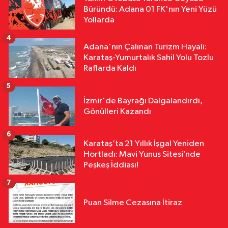
Büründü: Adana 01 FK'nın Yeni Yüzü
12:16
Feke’de Mahalle Çalışmaları
Yollarda
Sahada İncelendi
4
Adana'nın Çalınan Turizm Hayali:
Karataş-Yumurtalık Sahil Yolu Tozlu
Raflarda Kaldı
5
İzmir'de Bayrağı Dalgalandırdı,
Gönülleri Kazandı
6
Karataş’ta 21 Yıllık İşgal Yeniden
Hortladı: Mavi Yunus Sitesi’nde
Peşkeş İddiası!
7
Puan Silme Cezasına İtiraz