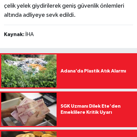
çelik yelek giydirilerek geniş güvenlik önlemleri
altında adliyeye sevk edildi.
Kaynak:
İHA
Adana’da Plastik Atık Alarmı
SGK Uzmanı Dilek Ete'den
Emeklilere Kritik Uyarı