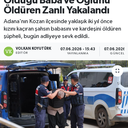
Olduğu Baba ve Oğlunu
Öldüren Zanlı Yakalandı
Magazin
Adana'nın Kozan ilçesinde yaklaşık iki yıl önce
Özel
kızını kaçıran şahsın babasını ve kardeşini öldüren
şüpheli, bugün adliyeye sevk edildi.
Resmi İlanlar
VOLKAN KOYUTÜRK
07.06.2026 - 15:43
07.06.2026 -
EDITÖR
Sağlık
YAYINLANMA
GÜNCELL
Siyaset
Spor
Yaşam
Yerel Yönetimler
Yurttan