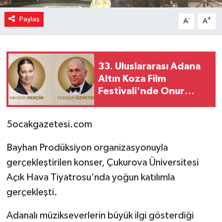
Paylaş
-
+
A
A
33. Uluslararası Adana
Altın Koza Film
Festivali'nde Onur
Ödülleri Sahipleri
Açıklandı
5ocakgazetesi.com
Bayhan Prodüksiyon organizasyonuyla
gerçekleştirilen konser, Çukurova Üniversitesi
Açık Hava Tiyatrosu'nda yoğun katılımla
gerçekleşti.
Adanalı müzikseverlerin büyük ilgi gösterdiği