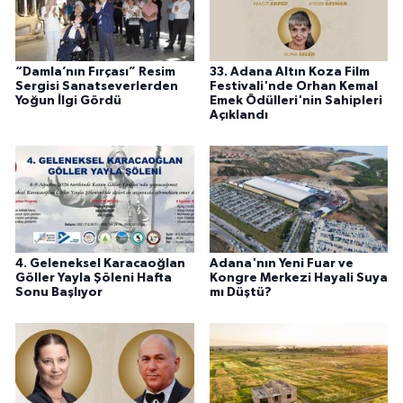
“Damla’nın Fırçası” Resim
33. Adana Altın Koza Film
Sergisi Sanatseverlerden
Festivali'nde Orhan Kemal
Yoğun İlgi Gördü
Emek Ödülleri'nin Sahipleri
Açıklandı
4. Geleneksel Karacaoğlan
Adana'nın Yeni Fuar ve
Göller Yayla Şöleni Hafta
Kongre Merkezi Hayali Suya
Sonu Başlıyor
mı Düştü?