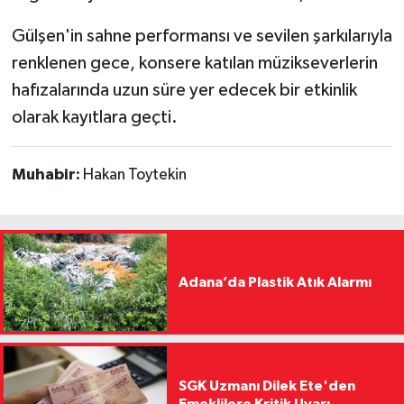
Gülşen'in sahne performansı ve sevilen şarkılarıyla
renklenen gece, konsere katılan müzikseverlerin
hafızalarında uzun süre yer edecek bir etkinlik
olarak kayıtlara geçti.
Muhabir:
Hakan Toytekin
Adana’da Plastik Atık Alarmı
SGK Uzmanı Dilek Ete'den