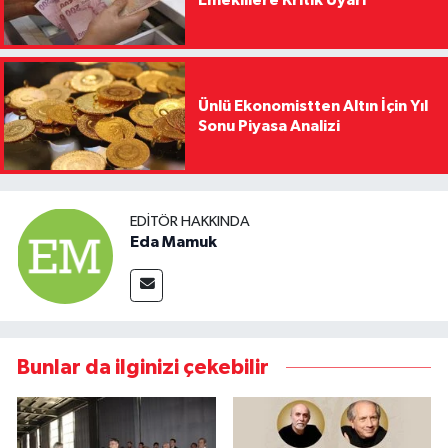
Emeklilere Kritik Uyarı
Ünlü Ekonomistten Altın İçin Yıl
Sonu Piyasa Analizi
EDITÖR HAKKINDA
Eda Mamuk
Bunlar da ilginizi çekebilir