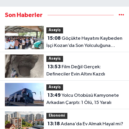
Son Haberler
Asayiş
15:08
Göçükte Hayatını Kaybeden
İşçi Kozan’da Son Yolculuğuna
Uğurlandı
Asayiş
13:53
Film Değil Gerçek:
Defineciler Evin Altını Kazdı
Asayiş
13:49
Yolcu Otobüsü Kamyonete
Arkadan Çarptı: 1 Ölü, 15 Yaralı
Ekonomi
13:18
Adana’da Ev Almak Hayal mi?