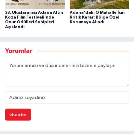
33. Uluslararası Adana Altın
Adana'daki O Mahalle İçin
Koza Film Festivali'nde
Kritik Karar: Bölge Özel
Onur Ödülleri Sahipleri
Korumaya Alındı
Açıklandı
Yorumlar
Gönder