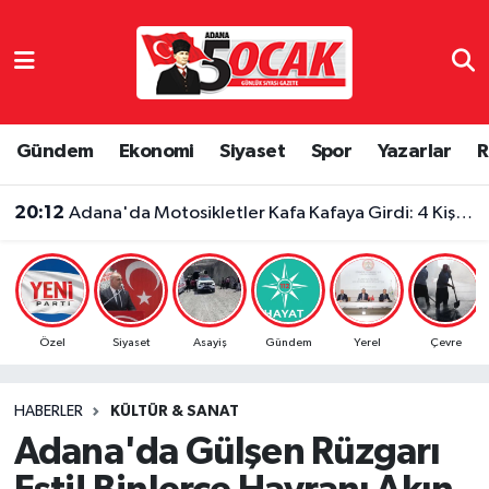
Asayiş
Adana Nöbetçi Eczaneler
Bilim & Teknoloji
Adana Hava Durumu
Gündem
Ekonomi
Siyaset
Spor
Yazarlar
R
Çevre
Adana Namaz Vakitleri
20:12
Adana'da Motosikletler Kafa Kafaya Girdi: 4 Kişi Yaralandı
Dünya
Adana Trafik Yoğunluk Haritası
Eğitim
Süper Lig Puan Durumu ve Fikstür
Özel
Siyaset
Asayiş
Gündem
Yerel
Çevre
Ekonomi
Tüm Manşetler
HABERLER
KÜLTÜR & SANAT
Gündem
Son Dakika Haberleri
Adana'da Gülşen Rüzgarı
Haber Reklam
Haber Arşivi