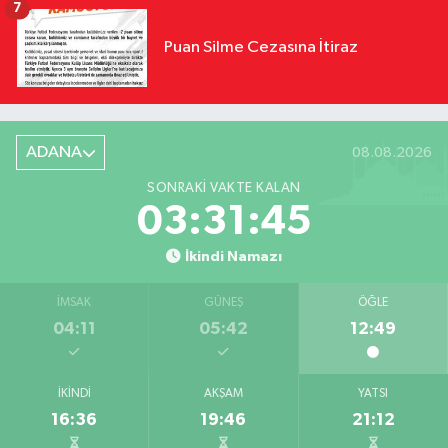
7
Puan Silme Cezasına İtiraz
ADANA
08.08.2026
SONRAKI VAKTE KALAN
03:31:44
İkindi Namazı
İMSAK
GÜNEŞ
ÖĞLE
04:11
05:42
12:49
İKINDI
AKŞAM
YATSI
16:36
19:46
21:12