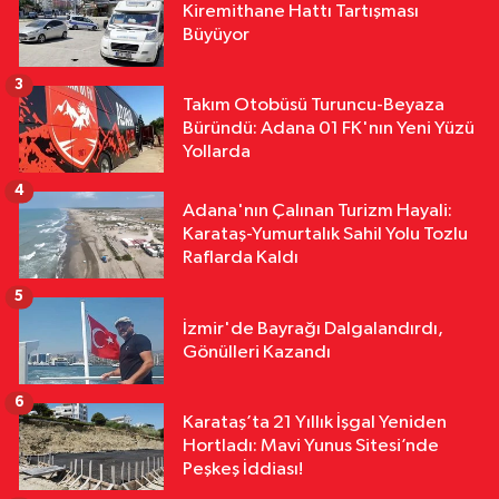
Kiremithane Hattı Tartışması
11:31
Yumurtalık’ta Yollar,
Büyüyor
Kaldırımlar ve Merdivenler
Yenileniyor
3
Takım Otobüsü Turuncu-Beyaza
Yerel Yönetimler
Büründü: Adana 01 FK'nın Yeni Yüzü
11:29
Kozan’da Yaz Konserleri
Yollarda
Akdam Mahallesi’nde Şenliğe
4
Dönüştü
Adana'nın Çalınan Turizm Hayali:
Karataş-Yumurtalık Sahil Yolu Tozlu
Raflarda Kaldı
5
İzmir'de Bayrağı Dalgalandırdı,
Gönülleri Kazandı
6
Karataş’ta 21 Yıllık İşgal Yeniden
Hortladı: Mavi Yunus Sitesi’nde
Peşkeş İddiası!