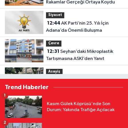
Rakamlar Gerçeği Ortaya Koydu
Siyaset
12:44
AK Parti’nin 25. Yılı İçin
Adana’da Önemli Buluşma
Çevre
12:31
Seyhan’daki Mikroplastik
Tartışmasına ASKİ’den Yanıt
Asayiş
12:27
Göçükte Hayatını Kaybeden
Trend Haberler
İşçinin Cenazesi Ailesine Teslim
Edildi
1
Yerel Yönetimler
Kasım Gülek Köprüsü'nde Son
12:16
Feke’de Mahalle Çalışmaları
Durum: Yakında Trafiğe Açılacak
Sahada İncelendi
2
Yerel Yönetimler