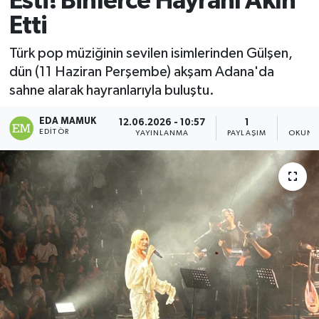
Esti! Binlerce Hayranı Akın
Etti
Magazin
Türk pop müziğinin sevilen isimlerinden Gülşen,
Özel
dün (11 Haziran Perşembe) akşam Adana'da
sahne alarak hayranlarıyla buluştu.
Resmi İlanlar
EDA MAMUK
12.06.2026 - 10:57
1
1
EDITÖR
Sağlık
YAYINLANMA
PAYLAŞIM
OKUNM
Siyaset
Spor
Yaşam
Yerel Yönetimler
Yurttan