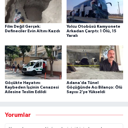
Film Değil Gerçek:
Yolcu Otobüsü Kamyonete
Defineciler Evin Altını Kazdı
Arkadan Çarptı: 1 Ölü, 15
Yaralı
Göçükte Hayatını
Adana’da Tünel
Kaybeden İşçinin Cenazesi
Göçüğünde Acı Bilanço: Ölü
Ailesine Teslim Edildi
Sayısı 2’ye Yükseldi
Yorumlar