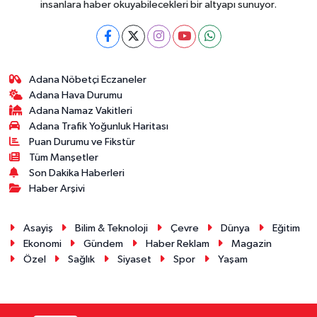
insanlara haber okuyabilecekleri bir altyapı sunuyor.
Adana Nöbetçi Eczaneler
Adana Hava Durumu
Adana Namaz Vakitleri
Adana Trafik Yoğunluk Haritası
Puan Durumu ve Fikstür
Tüm Manşetler
Son Dakika Haberleri
Haber Arşivi
Asayiş
Bilim & Teknoloji
Çevre
Dünya
Eğitim
Ekonomi
Gündem
Haber Reklam
Magazin
Özel
Sağlık
Siyaset
Spor
Yaşam