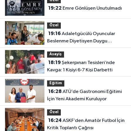
Özel
19:22
Emre Gönlüşen Unutulmadı
Özel
19:16
Adaletgücülü Oyuncular
Beslenme Diyetisyen Duygu
Özbay’ın Kontrolünde
Asayiş
18:19
Şekerpınarı Tesisleri’nde
Kavga: 1 Kişiyi 6-7 Kişi Darbetti
Eğitim
16:28
ATÜ’de Gastronomi Eğitimi
İçin Yeni Akademi Kuruluyor
Özel
16:24
ASKF’den Amatör Futbol İçin
Kritik Toplantı Çağrısı