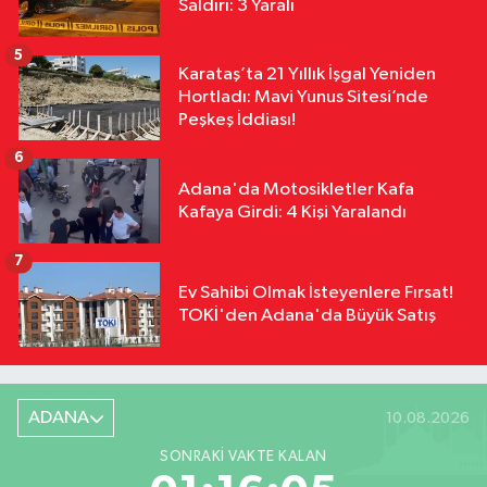
Saldırı: 3 Yaralı
5
Karataş’ta 21 Yıllık İşgal Yeniden
Hortladı: Mavi Yunus Sitesi’nde
Peşkeş İddiası!
6
Adana'da Motosikletler Kafa
Kafaya Girdi: 4 Kişi Yaralandı
7
Ev Sahibi Olmak İsteyenlere Fırsat!
TOKİ'den Adana'da Büyük Satış
ADANA
10.08.2026
SONRAKI VAKTE KALAN