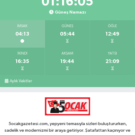
01:16:05
Güneş Namazı
İMSAK
GÜNEŞ
ÖĞLE
04:13
05:44
12:49
İKINDI
AKŞAM
YATSI
16:35
19:44
21:09
Aylık Vakitler
5ocakgazetesi.com, yepyeni temasıyla sizleri buluştururken,
sadelik ve modernizmi bir araya getiriyor. Şatafattan kaçınıyor ve