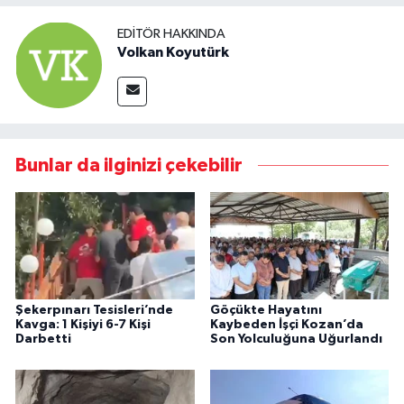
EDITÖR HAKKINDA
Volkan Koyutürk
Bunlar da ilginizi çekebilir
Şekerpınarı Tesisleri’nde
Göçükte Hayatını
Kavga: 1 Kişiyi 6-7 Kişi
Kaybeden İşçi Kozan’da
Darbetti
Son Yolculuğuna Uğurlandı