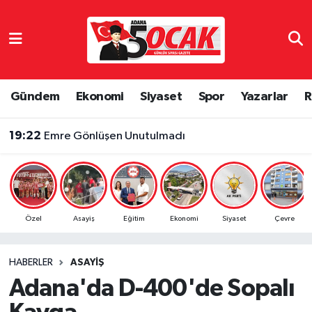
Asayiş
Adana Nöbetçi Eczaneler
Bilim & Teknoloji
Adana Hava Durumu
Gündem
Ekonomi
Siyaset
Spor
Yazarlar
R
Çevre
Adana Namaz Vakitleri
19:22
Emre Gönlüşen Unutulmadı
Dünya
Adana Trafik Yoğunluk Haritası
Eğitim
Süper Lig Puan Durumu ve Fikstür
Özel
Asayiş
Eğitim
Ekonomi
Siyaset
Çevre
Ekonomi
Tüm Manşetler
HABERLER
ASAYIŞ
Gündem
Son Dakika Haberleri
Adana'da D-400'de Sopalı
Haber Reklam
Haber Arşivi