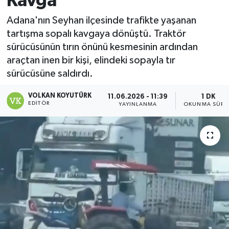
Kavga
Magazin
Adana'nın Seyhan ilçesinde trafikte yaşanan
tartışma sopalı kavgaya dönüştü. Traktör
Özel
sürücüsünün tırın önünü kesmesinin ardından
araçtan inen bir kişi, elindeki sopayla tır
Resmi İlanlar
sürücüsüne saldırdı.
Sağlık
VOLKAN KOYUTÜRK
11.06.2026 - 11:39
1 DK
EDITÖR
YAYINLANMA
OKUNMA SÜRE
Siyaset
Spor
Yaşam
Yerel Yönetimler
Yurttan