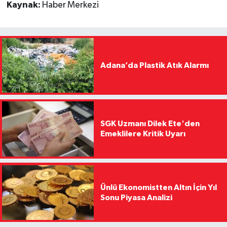
Kaynak:
Haber Merkezi
Adana’da Plastik Atık Alarmı
SGK Uzmanı Dilek Ete'den
Emeklilere Kritik Uyarı
Ünlü Ekonomistten Altın İçin Yıl
Sonu Piyasa Analizi