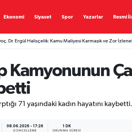
Ekonomi
Siyaset
Spor
Yazarlar
Resmi İl
oç. Dr. Ergül Halisçelik: Kamu Maliyesi Karmaşık ve Zor İzlene
p Kamyonunun Çar
betti
ığı 71 yaşındaki kadın hayatını kaybetti
08.06.2026 - 17:26
1 DK
GÜNCELLEME
OKUNMA SÜRESI