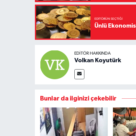
EDITÖRÜN SEÇTIĞI
Ünlü Ekonomistt
EDITÖR HAKKINDA
Volkan Koyutürk
Bunlar da ilginizi çekebilir