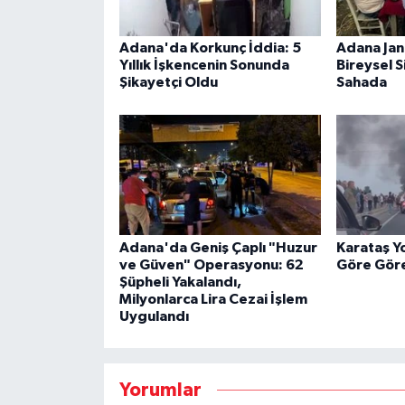
Adana'da Korkunç İddia: 5
Adana Jan
Yıllık İşkencenin Sonunda
Bireysel S
Şikayetçi Oldu
Sahada
Adana'da Geniş Çaplı "Huzur
Karataş Y
ve Güven" Operasyonu: 62
Göre Göre
Şüpheli Yakalandı,
Milyonlarca Lira Cezai İşlem
Uygulandı
Yorumlar