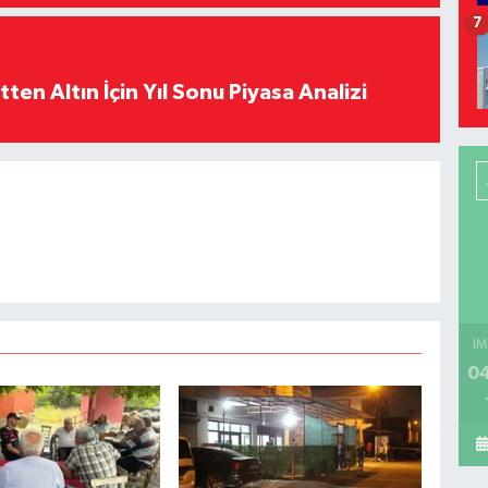
7
en Altın İçin Yıl Sonu Piyasa Analizi
İM
04