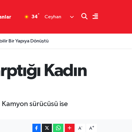
°
34
anlar
Ceyhan
bilir Bir Yapıya Dönüştü
ptığı Kadın
. Kamyon sürücüsü ise
-
+
A
A