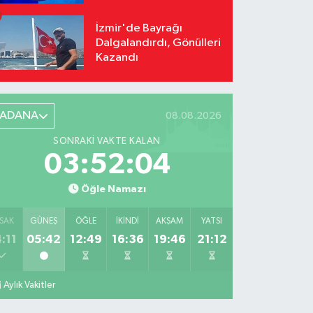
İzmir'de Bayrağı
Dalgalandırdı, Gönülleri
Kazandı
ADANA
08.08.2026
SONRAKI VAKTE KALAN
03:52:03
Öğle Namazı
SAK
GÜNEŞ
ÖĞLE
İKINDI
AKŞAM
YATSI
:11
05:42
12:49
16:36
19:46
21:12
Aylık Vakitler