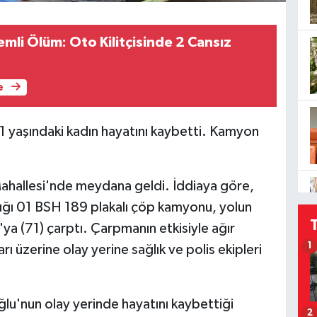
mli Ölüm: Oto Kilitçisinde 2 Cansız
e
 yaşındaki kadın hayatını kaybetti. Kamyon
Mahallesi'nde meydana geldi. İddiaya göre,
ığı 01 BSH 189 plakalı çöp kamyonu, yolun
ya (71) çarptı. Çarpmanın etkisiyle ağır
1
rı üzerine olay yerine sağlık ve polis ekipleri
uğlu'nun olay yerinde hayatını kaybettiği
2