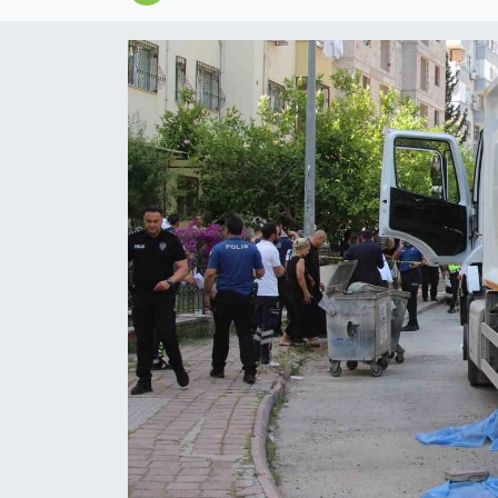
Magazin
Özel
Resmi İlanlar
Sağlık
Siyaset
Spor
Yaşam
Yerel Yönetimler
Yurttan