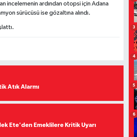
pılan incelemenin ardından otopsi için Adana
amyon sürücüsü ise gözaltına alındı.
lattı.
3
4
5
ik Atık Alarmı
6
ek Ete'den Emeklilere Kritik Uyarı