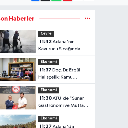
Son Haberler
Çevre
11:42
Adana'nın
Kavurucu Sıcağında
İşçilerin Zorlu Asfalt
Ekonomi
Mesaisi Sürüyor
11:37
Doç. Dr. Ergül
Halisçelik: Kamu
Maliyesi Karmaşık ve Zor
Ekonomi
İzlenebilir Bir Yapıya
11:30
ATÜ'de "Sunar
Dönüştü
Gastronomi ve Mutfak
Sanatları Akademisi"
Ekonomi
Kuruluyor
11:27
Adana'da