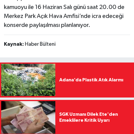
kamuoyu ile 16 Haziran Salı günü saat 20.00 de
Merkez Park Açık Hava Amfisi’nde icra edeceği
konserde paylaşılması planlanıyor.
Kaynak:
Haber Bülteni
Adana’da Plastik Atık Alarmı
SGK Uzmanı Dilek Ete'den
Emeklilere Kritik Uyarı