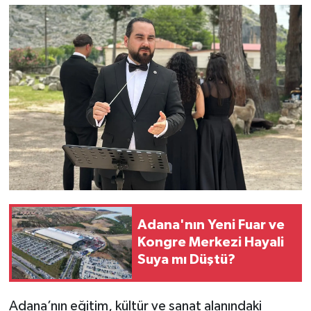
Adana'nın Yeni Fuar ve
Kongre Merkezi Hayali
Suya mı Düştü?
Adana’nın eğitim, kültür ve sanat alanındaki