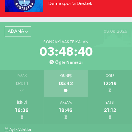
Demirspor'a Destek
ADANA
08.08.2026
SONRAKI VAKTE KALAN
03:48:39
Öğle Namazı
İMSAK
GÜNEŞ
ÖĞLE
04:11
05:42
12:49
İKINDI
AKŞAM
YATSI
16:36
19:46
21:12
Aylık Vakitler