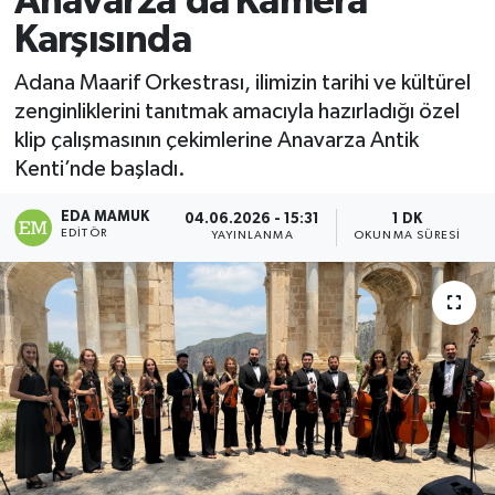
Anavarza’da Kamera
Karşısında
Magazin
Adana Maarif Orkestrası, ilimizin tarihi ve kültürel
Özel
zenginliklerini tanıtmak amacıyla hazırladığı özel
klip çalışmasının çekimlerine Anavarza Antik
Resmi İlanlar
Kenti’nde başladı.
Sağlık
EDA MAMUK
04.06.2026 - 15:31
1 DK
EDITÖR
YAYINLANMA
OKUNMA SÜRESI
Siyaset
Spor
Yaşam
Yerel Yönetimler
Yurttan