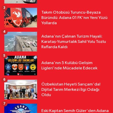
Sergisi Sanatseverlerden Yoğun İlgi
Gördü
3
Takım Otobüsü Turuncu-Beyaza
Asayiş
Büründü: Adana 01 FK'nın Yeni Yüzü
09:32
Adana Jandarması Silah ve
Yollarda
Bireysel Silahlanmaya Karşı Sahada
4
Adana'nın Çalınan Turizm Hayali:
Karataş-Yumurtalık Sahil Yolu Tozlu
Raflarda Kaldı
5
Adana'nın 5 Kulübü Gelişim
Ligleri'nde Mücadele Edecek
6
Özbekistan Heyeti Sarıçam'da!
Dijital Tarım Merkezi İlgi Odağı
Oldu
7
Eski Kaptan Semih Güler'den Adana