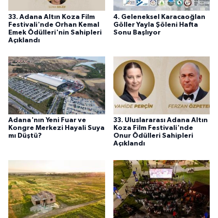
33. Adana Altın Koza Film
4. Geleneksel Karacaoğlan
Festivali'nde Orhan Kemal
Göller Yayla Şöleni Hafta
Emek Ödülleri'nin Sahipleri
Sonu Başlıyor
Açıklandı
Adana'nın Yeni Fuar ve
33. Uluslararası Adana Altın
Kongre Merkezi Hayali Suya
Koza Film Festivali'nde
mı Düştü?
Onur Ödülleri Sahipleri
Açıklandı