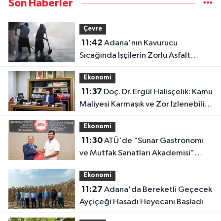
Son Haberler
Çevre
11:42
Adana'nın Kavurucu
Sıcağında İşçilerin Zorlu Asfalt
Mesaisi Sürüyor
Ekonomi
11:37
Doç. Dr. Ergül Halisçelik: Kamu
Maliyesi Karmaşık ve Zor İzlenebilir
Bir Yapıya Dönüştü
Ekonomi
11:30
ATÜ'de "Sunar Gastronomi
ve Mutfak Sanatları Akademisi"
Kuruluyor
Ekonomi
11:27
Adana'da Bereketli Geçecek
Ayçiçeği Hasadı Heyecanı Başladı