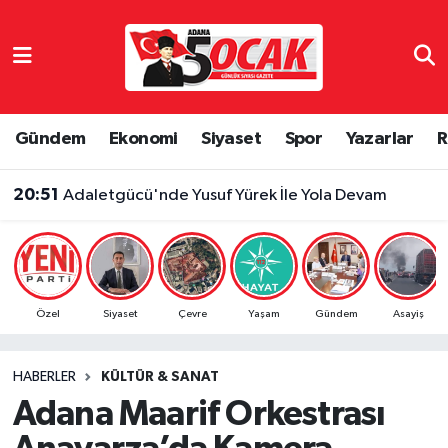
Asayiş
Adana Nöbetçi Eczaneler
Bilim & Teknoloji
Adana Hava Durumu
Gündem
Ekonomi
Siyaset
Spor
Yazarlar
R
Çevre
Adana Namaz Vakitleri
20:51
Adaletgücü'nde Yusuf Yürek İle Yola Devam
Dünya
Adana Trafik Yoğunluk Haritası
Eğitim
Süper Lig Puan Durumu ve Fikstür
Özel
Siyaset
Çevre
Yaşam
Gündem
Asayiş
Ekonomi
Tüm Manşetler
HABERLER
KÜLTÜR & SANAT
Gündem
Son Dakika Haberleri
Adana Maarif Orkestrası
Haber Reklam
Haber Arşivi