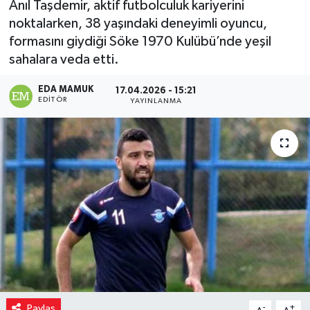
Anıl Taşdemir, aktif futbolculuk kariyerini
noktalarken, 38 yaşındaki deneyimli oyuncu,
formasını giydiği Söke 1970 Kulübü’nde yeşil
sahalara veda etti.
EDA MAMUK
17.04.2026 - 15:21
EDITÖR
YAYINLANMA
Paylaş
-
+