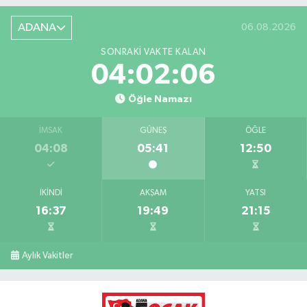
ADANA
06.08.2026
SONRAKI VAKTE KALAN
04:02:04
Öğle Namazı
İMSAK
GÜNEŞ
ÖĞLE
04:08
05:41
12:50
İKINDI
AKŞAM
YATSI
16:37
19:49
21:15
Aylık Vakitler