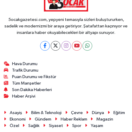
5ocakgazetesi.com, yepyeni temasıyla sizleri buluştururken,
sadelik ve modernizmi bir araya getiriyor. Şatafattan kaçınıyor ve
insanlara haber okuyabilecekleri bir altyapı sunuyor.
Hava Durumu
Trafik Durumu
Puan Durumu ve Fikstür
Tüm Manşetler
Son Dakika Haberleri
Haber Arşivi
Asayiş
Bilim & Teknoloji
Çevre
Dünya
Eğitim
Ekonomi
Gündem
Haber Reklam
Magazin
Özel
Sağlık
Siyaset
Spor
Yaşam