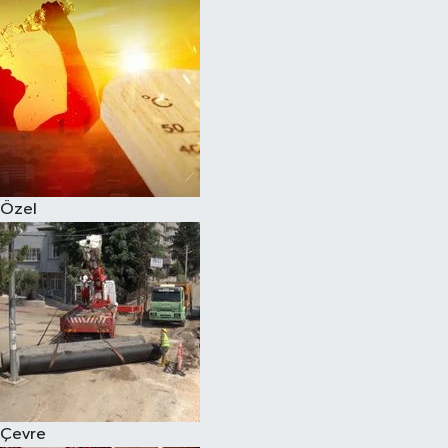
Magazin
Özel
Resmi İlanlar
Sağlık
Özel
Siyaset
Spor
Yaşam
Yerel Yönetimler
Çevre
Yurttan