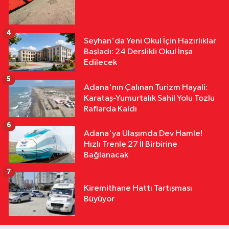
4
Seyhan'da Yeni Okul İçin Hazırlıklar
Başladı: 24 Derslikli Okul İnşa
Edilecek
5
Adana'nın Çalınan Turizm Hayali:
Karataş-Yumurtalık Sahil Yolu Tozlu
Raflarda Kaldı
6
Adana'ya Ulaşımda Dev Hamle!
Hızlı Trenle 27 İl Birbirine
Bağlanacak
7
Kiremithane Hattı Tartışması
Büyüyor