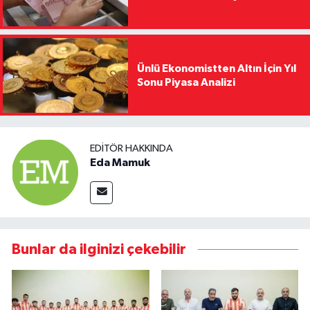
Ünlü Ekonomistten Altın İçin Yıl
Sonu Piyasa Analizi
EDITÖR HAKKINDA
Eda Mamuk
Bunlar da ilginizi çekebilir