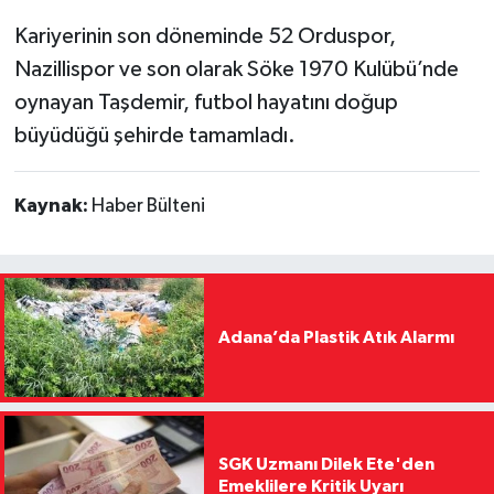
Kariyerinin son döneminde 52 Orduspor,
Nazillispor ve son olarak Söke 1970 Kulübü’nde
oynayan Taşdemir, futbol hayatını doğup
büyüdüğü şehirde tamamladı.
Kaynak:
Haber Bülteni
Adana’da Plastik Atık Alarmı
SGK Uzmanı Dilek Ete'den
Emeklilere Kritik Uyarı