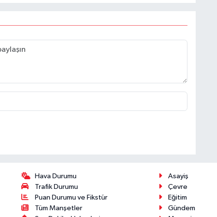
Hava Durumu
Asayiş
Trafik Durumu
Çevre
Puan Durumu ve Fikstür
Eğitim
Tüm Manşetler
Gündem