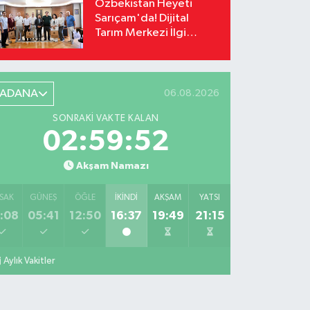
Özbekistan Heyeti
Sarıçam'da! Dijital
Tarım Merkezi İlgi
Odağı Oldu
ADANA
06.08.2026
SONRAKI VAKTE KALAN
02:59:51
Akşam Namazı
SAK
GÜNEŞ
ÖĞLE
İKINDI
AKŞAM
YATSI
:08
05:41
12:50
16:37
19:49
21:15
Aylık Vakitler