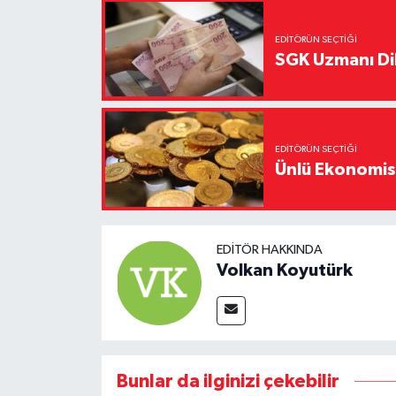
EDITÖRÜN SEÇTIĞI
SGK Uzmanı Dil
EDITÖRÜN SEÇTIĞI
Ünlü Ekonomistt
EDITÖR HAKKINDA
Volkan Koyutürk
Bunlar da ilginizi çekebilir