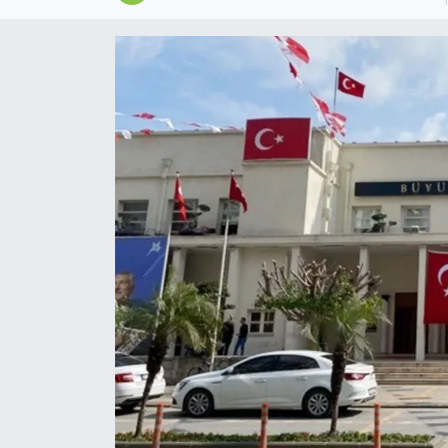
Magazin
Özel
Resmi İlanlar
Sağlık
Siyaset
Spor
Yaşam
Yerel Yönetimler
Yurttan