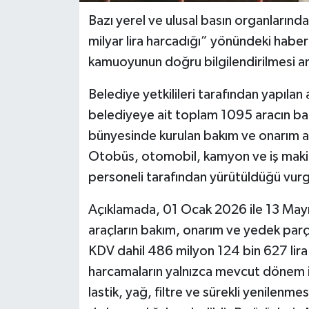
Bazı yerel ve ulusal basın organlarınd
milyar lira harcadığı” yönündeki haberl
kamuoyunun doğru bilgilendirilmesi am
Belediye yetkilileri tarafından yapılan 
belediyeye ait toplam 1095 aracın bak
bünyesinde kurulan bakım ve onarım atö
Otobüs, otomobil, kamyon ve iş makin
personeli tarafından yürütüldüğü vurg
Açıklamada, 01 Ocak 2026 ile 13 Mayıs
araçların bakım, onarım ve yedek parç
KDV dahil 486 milyon 124 bin 627 lira 
harcamaların yalnızca mevcut dönem iht
lastik, yağ, filtre ve sürekli yenilenm