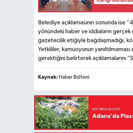
İçeriği Görüntül
Belediye açıklamasının sonunda ise “4 
yönündeki haber ve iddiaların gerçek d
gazetecilik etiğiyle bağdaşmadığı, kötü n
Yetkililer, kamuoyunun yanıltılmaması a
gerektiğini belirterek açıklamalarını “
Kaynak:
Haber Bülteni
EDITÖRÜN SEÇTIĞI
Adana’da Plast