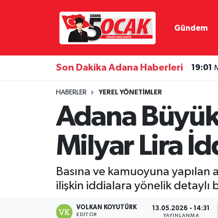
Gündem
Asayiş
Hava Durumu
Bilim & Teknoloji
Trafik Durumu
Son Dakika Adana Haberleri
19:01
M
Çevre
Süper Lig Puan Durumu ve Fikstür
HABERLER
YEREL YÖNETIMLER
Adana Büyükş
Dünya
Tüm Manşetler
Milyar Lira İdd
Eğitim
Son Dakika Haberleri
Ekonomi
Haber Arşivi
Basına ve kamuoyuna yapılan 
ilişkin iddialara yönelik detaylı
Gündem
VOLKAN KOYUTÜRK
13.05.2026 - 14:31
Haber Reklam
EDITÖR
YAYINLANMA