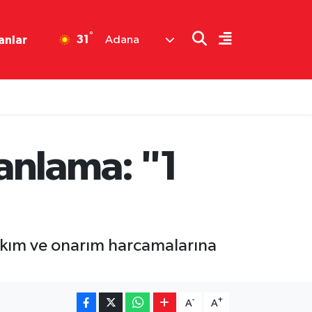
°
31
anlar
Adana
anlama: "1
akım ve onarım harcamalarına
-
+
A
A