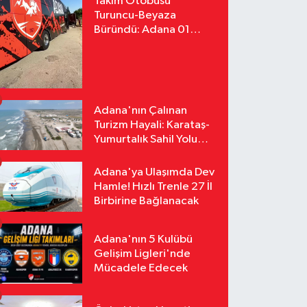
Takım Otobüsü
Turuncu-Beyaza
Büründü: Adana 01
FK'nın Yeni Yüzü
Yollarda
Adana'nın Çalınan
Turizm Hayali: Karataş-
Yumurtalık Sahil Yolu
Tozlu Raflarda Kaldı
Adana'ya Ulaşımda Dev
Hamle! Hızlı Trenle 27 İl
Birbirine Bağlanacak
Adana'nın 5 Kulübü
Gelişim Ligleri'nde
Mücadele Edecek