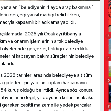
a yer alan “belediyenin 4 ayda araç bakımına 1
erin gerçeği yansıtmadığı belirtilirken,
acıyla kapsamlı bir açıklama yapıldı.
açıklamada, 2026 yılı Ocak ayı itibarıyla
4
ım ve onarım işlemlerinin artık belediye
lyelerinde gerçekleştirildiği ifade edildi.
elerini kapsayan bakım süreçlerinin belediye
5
ulandı.
 2026 tarihleri arasında belediyeye ait tüm
6
a giderleri için yapılan toplam harcamanın
54 kuruş olduğu belirtildi. Ayrıca söz konusu
iyaçlarını değil, yıl boyunca kullanılacak akü,
esi gereken çeşitli malzeme ile yedek parçaları
7