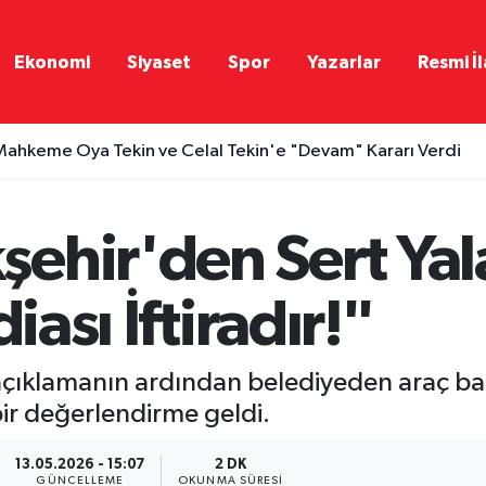
Ekonomi
Siyaset
Spor
Yazarlar
Resmi İl
ahkeme Oya Tekin ve Celal Tekin'e "Devam" Kararı Verdi
ehir'den Sert Yal
iası İftiradır!"
açıklamanın ardından belediyeden araç b
 bir değerlendirme geldi.
13.05.2026 - 15:07
2 DK
GÜNCELLEME
OKUNMA SÜRESI