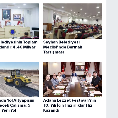
lediyesinin Toplam
Seyhan Belediyesi
landı: 4,46 Milyar
Meclisi'nde Barınak
Tartışması
nda Yol Altyapısını
Adana Lezzet Festivali'nin
ecek Çalışma: 5
10. Yılı İçin Hazırlıklar Hız
Yeni Yol
Kazandı