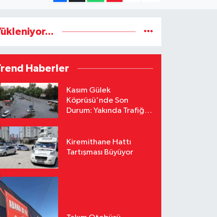
ükleniyor...
Trend Haberler
Kasım Gülek
Köprüsü'nde Son
Durum: Yakında Trafiğe
Açılacak
Kiremithane Hattı
Tartışması Büyüyor