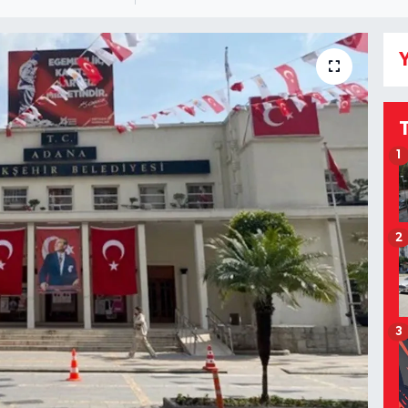
Y
1
2
3