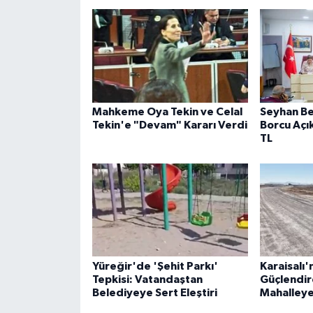
Mahkeme Oya Tekin ve Celal
Seyhan Be
Tekin'e "Devam" Kararı Verdi
Borcu Açık
TL
Yüreğir'de 'Şehit Parkı'
Karaisalı'
Tepkisi: Vatandaştan
Güçlendir
Belediyeye Sert Eleştiri
Mahalleye 