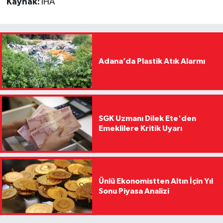
Kaynak:
İHA
Adana’da Plastik Atık Alarmı
SGK Uzmanı Dilek Ete'den
Emeklilere Kritik Uyarı
Ünlü Ekonomistten Altın İçin Yıl
Sonu Piyasa Analizi