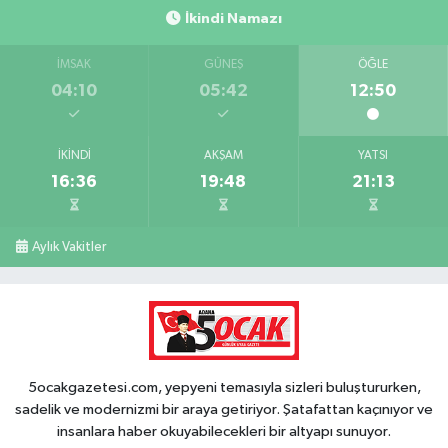
İkindi Namazı
İMSAK
GÜNEŞ
ÖĞLE
04:10
05:42
12:50
İKINDI
AKŞAM
YATSI
16:36
19:48
21:13
Aylık Vakitler
5ocakgazetesi.com, yepyeni temasıyla sizleri buluştururken,
sadelik ve modernizmi bir araya getiriyor. Şatafattan kaçınıyor ve
insanlara haber okuyabilecekleri bir altyapı sunuyor.