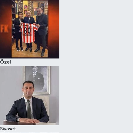
Magazin
Özel
Resmi İlanlar
Sağlık
Özel
Siyaset
Spor
Yaşam
Yerel Yönetimler
Siyaset
Yurttan