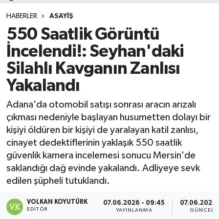
HABERLER
ASAYIŞ
550 Saatlik Görüntü
İncelendi!: Seyhan'daki
Silahlı Kavganın Zanlısı
Yakalandı
Adana'da otomobil satışı sonrası aracın arızalı
çıkması nedeniyle başlayan husumetten dolayı bir
kişiyi öldüren bir kişiyi de yaralayan katil zanlısı,
cinayet dedektiflerinin yaklaşık 550 saatlik
güvenlik kamera incelemesi sonucu Mersin'de
saklandığı dağ evinde yakalandı. Adliyeye sevk
edilen şüpheli tutuklandı.
VOLKAN KOYUTÜRK
07.06.2026 - 09:45
07.06.2026 
EDITÖR
YAYINLANMA
GÜNCELL