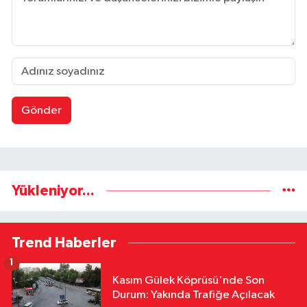
Gönder
Yükleniyor...
Trend Haberler
1
Kasım Gülek Köprüsü'nde Son
Durum: Yakında Trafiğe Açılacak