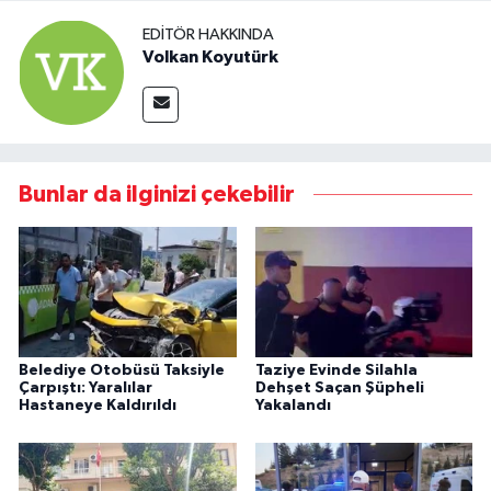
EDITÖR HAKKINDA
Volkan Koyutürk
Bunlar da ilginizi çekebilir
Belediye Otobüsü Taksiyle
Taziye Evinde Silahla
Çarpıştı: Yaralılar
Dehşet Saçan Şüpheli
Hastaneye Kaldırıldı
Yakalandı