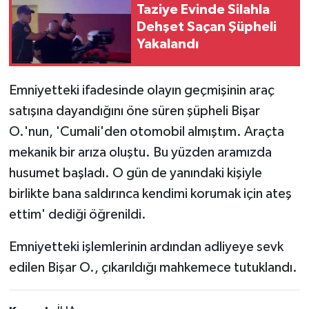
Taziye Evinde Silahla
Dehşet Saçan Şüpheli
Yakalandı
Emniyetteki ifadesinde olayın geçmişinin araç
satışına dayandığını öne süren şüpheli Bişar
O.'nun, 'Cumali'den otomobil almıştım. Araçta
mekanik bir arıza oluştu. Bu yüzden aramızda
husumet başladı. O gün de yanındaki kişiyle
birlikte bana saldırınca kendimi korumak için ateş
ettim' dediği öğrenildi.
Emniyetteki işlemlerinin ardından adliyeye sevk
edilen Bişar O., çıkarıldığı mahkemece tutuklandı.