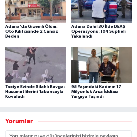
Adana'da Gizemli Ölüm:
Adana Dahil 30 İlde DEAŞ
Oto Kilitçisinde 2 Cansız
Operasyonu: 104 Şüpheli
Beden
Yakalandı
Taziye Evinde Silahlı Kavga:
95 Yaşındaki Kadının 17
Husumetlilerini Tabancayla
Milyonluk Arsa İddiası
Kovaladı
Yargıya Taşındı
Yorumlar