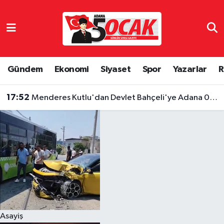
Asayiş
Hava Durumu
Bilim & Teknoloji
Trafik Durumu
Gündem
Ekonomi
Siyaset
Spor
Yazarlar
R
Çevre
Süper Lig Puan Durumu ve Fikstür
17:52
Menderes Kutlu'dan Devlet Bahçeli'ye Adana 01 FK forması
Dünya
Tüm Manşetler
Eğitim
Son Dakika Haberleri
Ekonomi
Haber Arşivi
Gündem
Asayiş
Haber Reklam