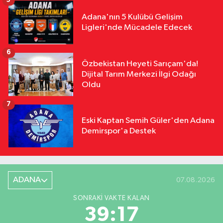
5
Adana'nın 5 Kulübü Gelişim
Ligleri'nde Mücadele Edecek
6
Özbekistan Heyeti Sarıçam'da!
Dijital Tarım Merkezi İlgi Odağı
Oldu
7
Eski Kaptan Semih Güler'den Adana
Demirspor'a Destek
ADANA
07.08.2026
SONRAKI VAKTE KALAN
39:16