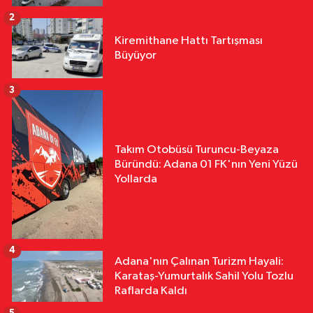
2
Kiremithane Hattı Tartışması
Büyüyor
3
Takım Otobüsü Turuncu-Beyaza
Büründü: Adana 01 FK'nın Yeni Yüzü
Yollarda
4
Adana'nın Çalınan Turizm Hayali:
Karataş-Yumurtalık Sahil Yolu Tozlu
Raflarda Kaldı