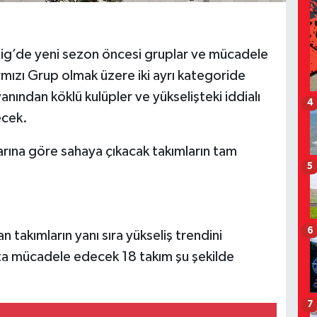
Lig’de yeni sezon öncesi gruplar ve mücadele
rmızı Grup olmak üzere iki ayrı kategoride
anından köklü kulüpler ve yükselişteki iddialı
4
ecek.
arına göre sahaya çıkacak takımların tam
5
6
 takımların yanı sıra yükseliş trendini
pta mücadele edecek 18 takım şu şekilde
7