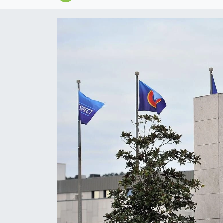
Magazin
Özel
Resmi İlanlar
Sağlık
Siyaset
Spor
Yaşam
Yerel Yönetimler
Yurttan