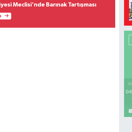
yesi Meclisi'nde Barınak Tartışması
e
İM
04