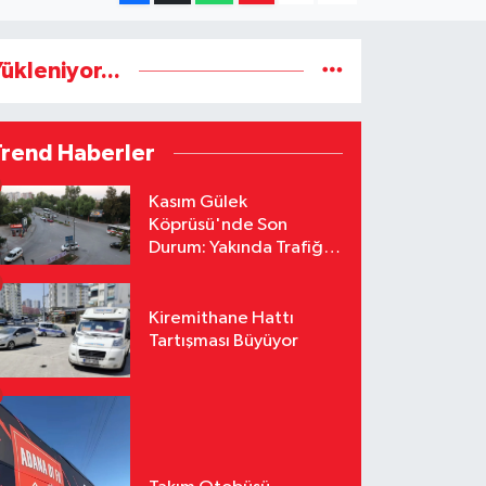
ükleniyor...
Trend Haberler
Kasım Gülek
Köprüsü'nde Son
Durum: Yakında Trafiğe
Açılacak
Kiremithane Hattı
Tartışması Büyüyor