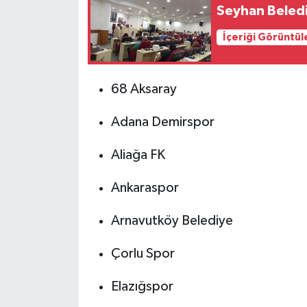
Seyhan Beledi
İçeriği Görüntül
68 Aksaray
Adana Demirspor
Aliağa FK
Ankaraspor
Arnavutköy Belediye
Çorlu Spor
Elazığspor