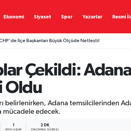
Ekonomi
Siyaset
Spor
Yazarlar
Resmi İl
CHP'de İlçe Başkanları Büyük Ölçüde Netleşti!
lar Çekildi: Adana
li Oldu
arı belirlenirken, Adana temsilcilerinden 
ta mücadele edecek.
1
2 DK
PAYLAŞIM
OKUNMA SÜRESI