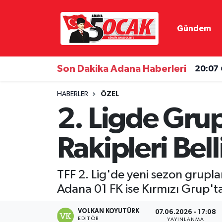
Gündem
Asayiş
Hava Durumu
Bilim & Teknoloji
Trafik Durumu
Son Dakika Adana Haberleri
20:07
Çevre
Süper Lig Puan Durumu ve Fikstür
HABERLER
ÖZEL
2. Ligde Grup
Dünya
Tüm Manşetler
Rakipleri Bel
Eğitim
Son Dakika Haberleri
Ekonomi
Haber Arşivi
TFF 2. Lig'de yeni sezon grupl
Adana 01 FK ise Kırmızı Grup'
Gündem
VOLKAN KOYUTÜRK
07.06.2026 - 17:08
Haber Reklam
EDITÖR
YAYINLANMA