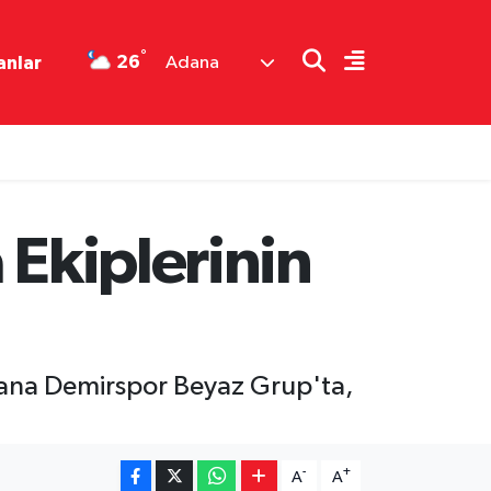
°
26
anlar
Adana
 Ekiplerinin
Adana Demirspor Beyaz Grup'ta,
-
+
A
A