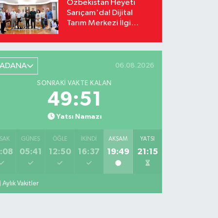
Özbekistan Heyeti
Sarıçam'da! Dijital
Tarım Merkezi İlgi
Odağı Oldu
ADANA
06.08.2026
SONRAKI VAKTE KALAN
49:50
Yatsı Namazı
SAK
GÜNEŞ
ÖĞLE
İKINDI
AKŞAM
YATSI
:08
05:41
12:50
16:37
19:49
21:15
Aylık Vakitler