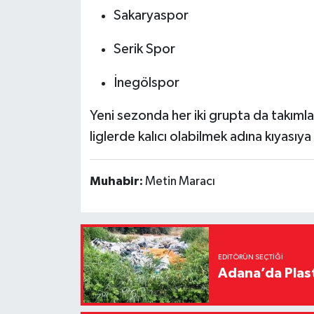
Sakaryaspor
Serik Spor
İnegölspor
Yeni sezonda her iki grupta da takımla
liglerde kalıcı olabilmek adına kıyasıya 
Muhabir:
Metin Maracı
EDITÖRÜN SEÇTIĞI
Adana’da Plast