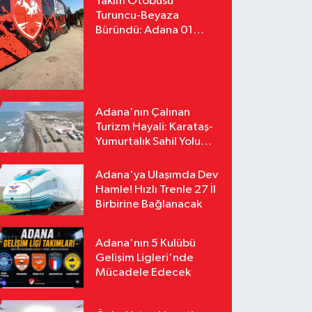
Takım Otobüsü
Turuncu-Beyaza
Büründü: Adana 01
FK'nın Yeni Yüzü
Yollarda
Adana'nın Çalınan
Turizm Hayali: Karataş-
Yumurtalık Sahil Yolu
Tozlu Raflarda Kaldı
Adana'ya Ulaşımda Dev
Hamle! Hızlı Trenle 27 İl
Birbirine Bağlanacak
Adana'nın 5 Kulübü
Gelişim Ligleri'nde
Mücadele Edecek