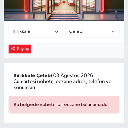
Magazin
Özel
Resmi İlanlar
Paylaş
Sağlık
Siyaset
Kırıkkale
Çelebi
08 Ağustos 2026
Cumartesi nöbetçi eczane adres, telefon ve
Spor
konumları
Yaşam
Bu bölgede nöbetçi bir eczane bulunamadı.
Yerel Yönetimler
Yurttan