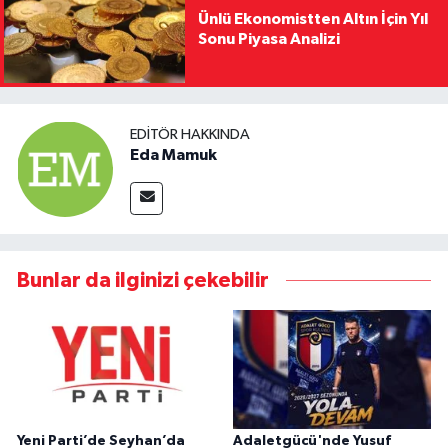
Ünlü Ekonomistten Altın İçin Yıl
Sonu Piyasa Analizi
EDITÖR HAKKINDA
Eda Mamuk
Bunlar da ilginizi çekebilir
Yeni Parti’de Seyhan’da
Adaletgücü'nde Yusuf