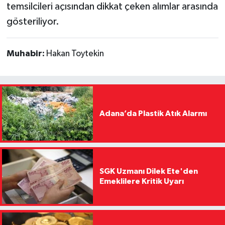
temsilcileri açısından dikkat çeken alımlar arasında
gösteriliyor.
Muhabir:
Hakan Toytekin
Adana’da Plastik Atık Alarmı
SGK Uzmanı Dilek Ete'den
Emeklilere Kritik Uyarı