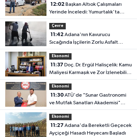
12:02
Başkan Altıok Çalışmaları
Yerinde İnceledi: Yumurtalık'ta
Altyapı ve Ulaşım Seferberliği
Çevre
11:42
Adana'nın Kavurucu
Sıcağında İşçilerin Zorlu Asfalt
Mesaisi Sürüyor
Ekonomi
11:37
Doç. Dr. Ergül Halisçelik: Kamu
Maliyesi Karmaşık ve Zor İzlenebilir
Bir Yapıya Dönüştü
Ekonomi
11:30
ATÜ'de "Sunar Gastronomi
ve Mutfak Sanatları Akademisi"
Kuruluyor
Ekonomi
11:27
Adana'da Bereketli Geçecek
Ayçiçeği Hasadı Heyecanı Başladı