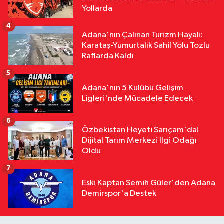
09:56
“Damla’nın Fırçası” Resim
Yollarda
Sergisi Sanatseverlerden Yoğun İlgi
4
Gördü
Adana'nın Çalınan Turizm Hayali:
Karataş-Yumurtalık Sahil Yolu Tozlu
Raflarda Kaldı
5
Adana'nın 5 Kulübü Gelişim
Ligleri'nde Mücadele Edecek
6
Özbekistan Heyeti Sarıçam'da!
Dijital Tarım Merkezi İlgi Odağı
Oldu
7
Eski Kaptan Semih Güler'den Adana
Demirspor'a Destek