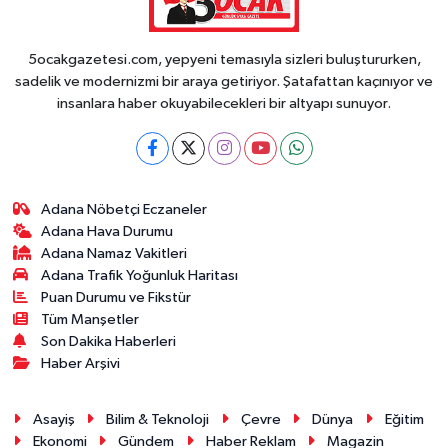
5ocakgazetesi.com, yepyeni temasıyla sizleri buluştururken,
sadelik ve modernizmi bir araya getiriyor. Şatafattan kaçınıyor ve
insanlara haber okuyabilecekleri bir altyapı sunuyor.
Adana Nöbetçi Eczaneler
Adana Hava Durumu
Adana Namaz Vakitleri
Adana Trafik Yoğunluk Haritası
Puan Durumu ve Fikstür
Tüm Manşetler
Son Dakika Haberleri
Haber Arşivi
Asayiş
Bilim & Teknoloji
Çevre
Dünya
Eğitim
Ekonomi
Gündem
Haber Reklam
Magazin