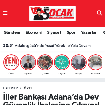
Asayiş
Adana Nöbetçi Eczaneler
Bilim & Teknoloji
Adana Hava Durumu
Gündem
Ekonomi
Siyaset
Spor
Yazarlar
R
Çevre
Adana Namaz Vakitleri
20:51
Adaletgücü'nde Yusuf Yürek İle Yola Devam
Dünya
Adana Trafik Yoğunluk Haritası
Eğitim
Süper Lig Puan Durumu ve Fikstür
Özel
Siyaset
Çevre
Yaşam
Asayiş
Ekonomi
Ekonomi
Tüm Manşetler
HABERLER
ÖZEL
Gündem
Son Dakika Haberleri
İller Bankası Adana’da Dev
Haber Reklam
Haber Arşivi