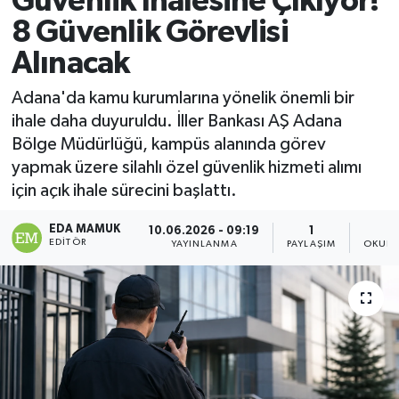
Güvenlik İhalesine Çıkıyor!
8 Güvenlik Görevlisi
Magazin
Alınacak
Özel
Adana'da kamu kurumlarına yönelik önemli bir
ihale daha duyuruldu. İller Bankası AŞ Adana
Resmi İlanlar
Bölge Müdürlüğü, kampüs alanında görev
yapmak üzere silahlı özel güvenlik hizmeti alımı
Sağlık
için açık ihale sürecini başlattı.
Siyaset
EDA MAMUK
10.06.2026 - 09:19
1
EDITÖR
YAYINLANMA
PAYLAŞIM
OKUNM
Spor
Yaşam
Yerel Yönetimler
Yurttan