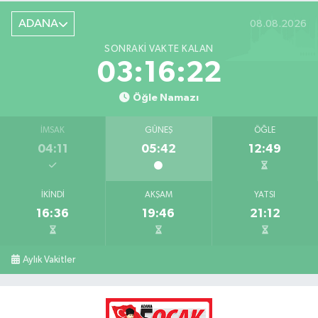
ADANA
08.08.2026
SONRAKI VAKTE KALAN
03:16:21
Öğle Namazı
İMSAK
GÜNEŞ
ÖĞLE
04:11
05:42
12:49
İKINDI
AKŞAM
YATSI
16:36
19:46
21:12
Aylık Vakitler