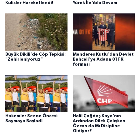
Kulisler Hareketlendi!
Yürek İle Yola Devam
Büyük Dikili'de Çöp Tepkisi:
Menderes Kutlu'dan Devlet
"Zehirleniyoruz"
Bahçeli'ye Adana 01 FK
forması
Hakemler Sezon Öncesi
Halil Çağdaş Kaya'nın
Saymaya BaşladI
Ardından Dilek Çalışkan
Özcan da Mı Disipline
Gidiyor?