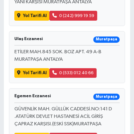
YANI KARŞISI MURATPAŞA ANTALYA
Yol Tarifi Al
0 (242) 999 19 59
Ulaş Eczanesi
Muratpaşa
ETİLER MAH.845 SOK. BOZ APT. 49 A-B
MURATPAŞA ANTALYA
Yol Tarifi Al
0 (533) 012 40 66
Egemen Eczanesi
Muratpaşa
GÜVENLİK MAH. GÜLLÜK CADDESİ.NO:141 D
.ATATÜRK DEVLET HASTANESİ ACİL GİRİŞ
ÇAPRAZ KARŞISI.(ESKİ SSK)MURATPAŞA