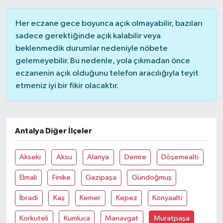
Her eczane gece boyunca açık olmayabilir, bazıları
sadece gerektiğinde açık kalabilir veya
beklenmedik durumlar nedeniyle nöbete
gelemeyebilir. Bu nedenle, yola çıkmadan önce
eczanenin açık olduğunu telefon aracılığıyla teyit
etmeniz iyi bir fikir olacaktır.
Antalya Diğer İlçeler
Akseki
Aksu
Alanya
Demre
Döşemealti
Elmali
Finike
Gazipaşa
Gündoğmuş
İbradi
Kaş
Kemer
Kepez
Konyaalti
Korkuteli
Kumluca
Manavgat
Muratpaşa