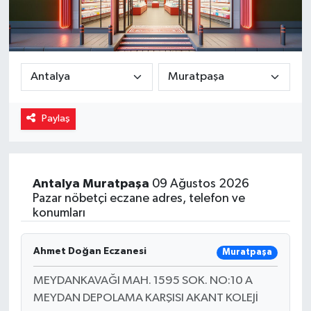
Magazin
Özel
Resmi İlanlar
Paylaş
Sağlık
Siyaset
Antalya
Muratpaşa
09 Ağustos 2026
Pazar nöbetçi eczane adres, telefon ve
Spor
konumları
Yaşam
Ahmet Doğan Eczanesi
Muratpaşa
Yerel Yönetimler
MEYDANKAVAĞI MAH. 1595 SOK. NO:10 A
MEYDAN DEPOLAMA KARŞISI AKANT KOLEJİ
Yurttan