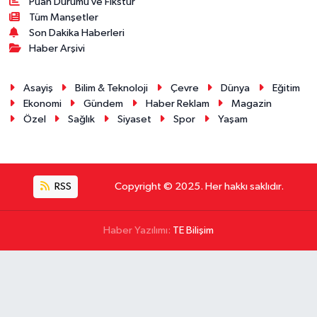
Puan Durumu ve Fikstür
Tüm Manşetler
Son Dakika Haberleri
Haber Arşivi
Asayiş
Bilim & Teknoloji
Çevre
Dünya
Eğitim
Ekonomi
Gündem
Haber Reklam
Magazin
Özel
Sağlık
Siyaset
Spor
Yaşam
RSS
Copyright © 2025. Her hakkı saklıdır.
Haber Yazılımı:
TE Bilişim