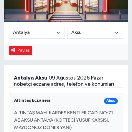
Magazin
Özel
Resmi İlanlar
Paylaş
Sağlık
Siyaset
Antalya
Aksu
09 Ağustos 2026 Pazar
nöbetçi eczane adres, telefon ve konumları
Spor
Yaşam
Altıntaş Eczanesi
Aksu
ALTINTAŞ MAH. KARDEŞ KENTLER CAD. NO:71
Yerel Yönetimler
AE AKSU ANTALYA (KÖFTECİ YUSUF KARŞISI,
MAYDONOZ DÖNER YANI)
Yurttan