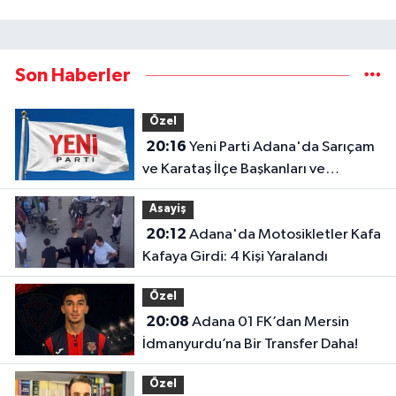
Son Haberler
Özel
20:16
Yeni Parti Adana'da Sarıçam
ve Karataş İlçe Başkanları ve
Yönetimleri Belirlendi
Asayiş
20:12
Adana'da Motosikletler Kafa
Kafaya Girdi: 4 Kişi Yaralandı
Özel
20:08
Adana 01 FK’dan Mersin
İdmanyurdu’na Bir Transfer Daha!
Özel