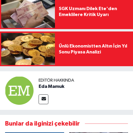
SGK Uzmanı Dilek Ete'den
Emeklilere Kritik Uyarı
Ünlü Ekonomistten Altın İçin Yıl
Sonu Piyasa Analizi
EDITÖR HAKKINDA
Eda Mamuk
Bunlar da ilginizi çekebilir