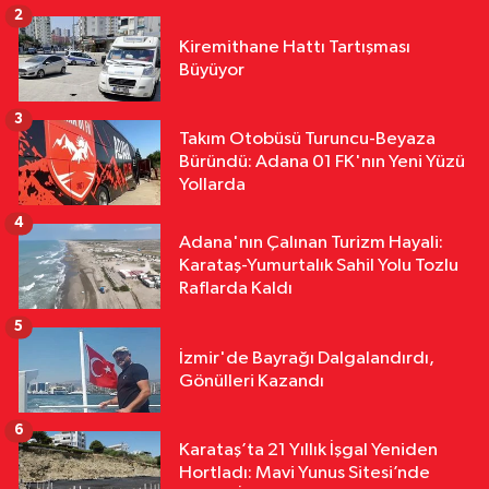
2
Yurttan
Kiremithane Hattı Tartışması
18:11
Çalıntı Araçla 10 Kilometre
Büyüyor
Kaçtı, 380 Bin TL Ceza Yedi
3
Takım Otobüsü Turuncu-Beyaza
Yurttan
Büründü: Adana 01 FK'nın Yeni Yüzü
18:10
Kar Maskeleriyle Araç Soyan
Yollarda
5 Şüpheli Yakalandı
4
Adana'nın Çalınan Turizm Hayali:
Karataş-Yumurtalık Sahil Yolu Tozlu
Raflarda Kaldı
5
İzmir'de Bayrağı Dalgalandırdı,
Gönülleri Kazandı
6
Karataş’ta 21 Yıllık İşgal Yeniden
Hortladı: Mavi Yunus Sitesi’nde