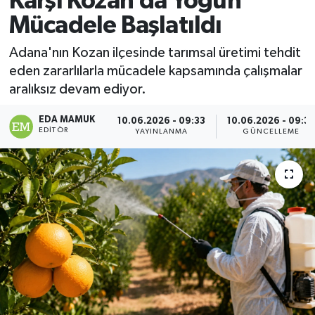
Karşı Kozan’da Yoğun
Mücadele Başlatıldı
Magazin
Adana'nın Kozan ilçesinde tarımsal üretimi tehdit
Özel
eden zararlılarla mücadele kapsamında çalışmalar
aralıksız devam ediyor.
Resmi İlanlar
EDA MAMUK
10.06.2026 - 09:33
10.06.2026 - 09:3
EDITÖR
Sağlık
YAYINLANMA
GÜNCELLEME
Siyaset
Spor
Yaşam
Yerel Yönetimler
Yurttan