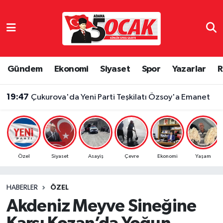
Asayiş
Adana Nöbetçi Eczaneler
Bilim & Teknoloji
Adana Hava Durumu
Gündem
Ekonomi
Siyaset
Spor
Yazarlar
R
Çevre
Adana Namaz Vakitleri
19:47
Çukurova'da Yeni Parti Teşkilatı Özsoy'a Emanet
Dünya
Adana Trafik Yoğunluk Haritası
Eğitim
Süper Lig Puan Durumu ve Fikstür
Özel
Siyaset
Asayiş
Çevre
Ekonomi
Yaşam
Ekonomi
Tüm Manşetler
HABERLER
ÖZEL
Gündem
Son Dakika Haberleri
Akdeniz Meyve Sineğine
Haber Reklam
Haber Arşivi