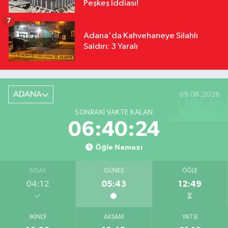
Peşkeş İddiası!
7
Adana'da Kahvehaneye Silahlı
Saldırı: 3 Yaralı
ADANA
09.08.2026
SONRAKI VAKTE KALAN
06:40:23
Öğle Namazı
İMSAK
GÜNEŞ
ÖĞLE
04:12
05:43
12:49
İKINDI
AKŞAM
YATSI