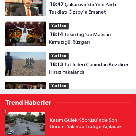
19:47
Çukurova'da Yeni Parti
Teşkilatı Özsoy'a Emanet
Yurttan
18:14
Tekirdağ'da Mahsun
Kırmızıgül Rüzgarı
Yurttan
18:13
Tatilcileri Canından Bezdiren
Hırsız Yakalandı
Yurttan
18:12
Bakan Şimşek, Gercüş'te
Trend Haberler
Toplu Açılış Törenine Katıldı
1
Yurttan
Kasım Gülek Köprüsü'nde Son
18:12
Sivas'ta Buğday Tarlasında
Durum: Yakında Trafiğe Açılacak
Yangın: 20 Dönüm Alan Küle Döndü